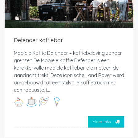
Defender koffiebar
Mobiele Koffie Defender – koffiebeleving zonder
grenzen De Mobiele Koffie Defender is een
karaktervolle mobiele koffiebar die meteen de
aandacht trekt. Deze iconische Land Rover werd
omgebouwd tot een stijlvolle koffietruck met
een robuuste, i...
Meer info