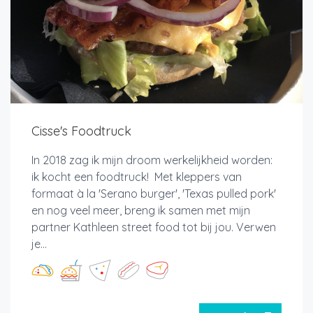
Cisse's Foodtruck
In 2018 zag ik mijn droom werkelijkheid worden:
ik kocht een foodtruck! Met kleppers van
formaat à la 'Serano burger', 'Texas pulled pork'
en nog veel meer, breng ik samen met mijn
partner Kathleen street food tot bij jou. Verwen
je...