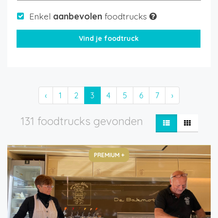
Enkel
aanbevolen
foodtrucks
‹
1
2
3
4
5
6
7
›
131 foodtrucks gevonden
PREMIUM +