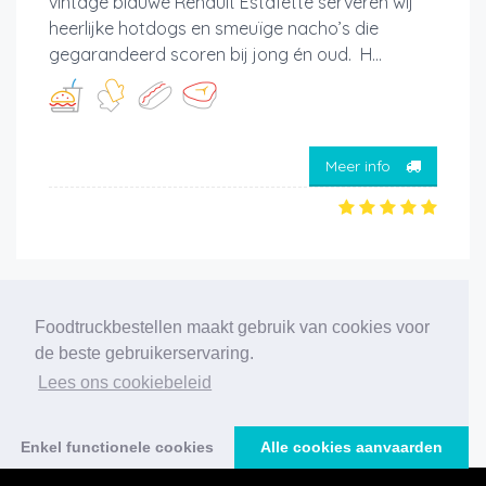
vintage blauwe Renault Estafette serveren wij
heerlijke hotdogs en smeuïge nacho’s die
gegarandeerd scoren bij jong én oud. H...
Meer info
‹
1
2
3
4
5
6
7
›
Foodtruckbestellen maakt gebruik van cookies voor
de beste gebruikerservaring.
131 foodtrucks gevonden
Lees ons cookiebeleid
Enkel functionele cookies
Alle cookies aanvaarden