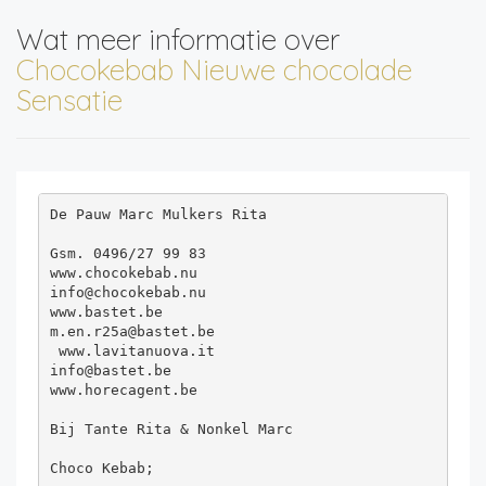
Wat meer informatie over
Chocokebab Nieuwe chocolade
Sensatie
De Pauw Marc Mulkers Rita

Gsm. 0496/27 99 83

www.chocokebab.nu

info@chocokebab.nu

www.bastet.be

m.en.r25a@bastet.be

 www.lavitanuova.it

info@bastet.be

www.horecagent.be 

Bij Tante Rita & Nonkel Marc

Choco Kebab;
