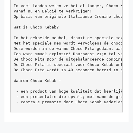
In veel landen weten ze het al langer, Choco Kebab
Vanaf nu en België te verkrijgen!

Op basis van originele Italiaanse Cremino chocolad
Wat is Choco Kebab?

In het gekoelde meubel, draait de speciale maxi Cre
Met het speciale mes wordt vervolgens de chocolade
Deze worden in de warme Choco Pita gedaan, aangevu
Een ware smaak explosie! Daarnaast zijn tal van an
De Choco Pita Door de uitgebalanceerde combinatie 
De Choco Pita is speciaal voor Choco Kebab ontwikk
De Choco Pita wordt in 40 seconden bereid in de me
Waarom Choco Kebab -

 - een product van hoge kwaliteit dat heerlijk smaa
 - een presentatie die opvalt; met name de grote, 
 - centrale promotie door Choco Kebab Nederland - 