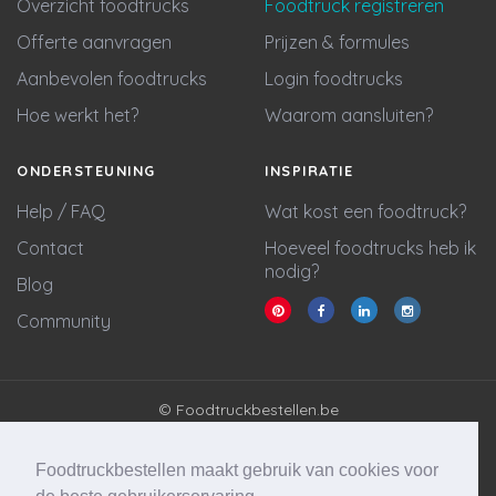
Overzicht foodtrucks
Foodtruck registreren
Offerte aanvragen
Prijzen & formules
Aanbevolen foodtrucks
Login foodtrucks
Hoe werkt het?
Waarom aansluiten?
ONDERSTEUNING
INSPIRATIE
Help / FAQ
Wat kost een foodtruck?
Contact
Hoeveel foodtrucks heb ik
nodig?
Blog
Community
© Foodtruckbestellen.be
Algemene voorwaarden
Privacy policy
Foodtruckbestellen maakt gebruik van cookies voor
Cookie statement