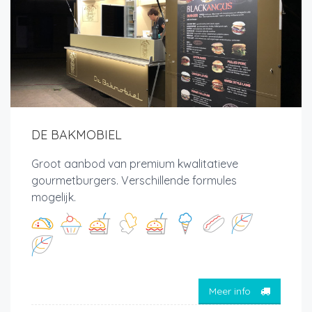
DE BAKMOBIEL
Groot aanbod van premium kwalitatieve
gourmetburgers. Verschillende formules
mogelijk.
Meer info