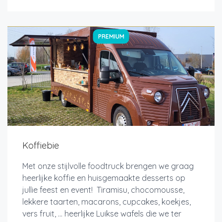
PREMIUM
Koffiebie
Met onze stijlvolle foodtruck brengen we graag
heerlijke koffie en huisgemaakte desserts op
jullie feest en event! Tiramisu, chocomousse,
lekkere taarten, macarons, cupcakes, koekjes,
vers fruit, ... heerlijke Luikse wafels die we ter