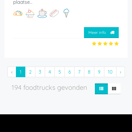
plaatse...
Meer info
‹
1
2
3
4
5
6
7
8
9
10
›
194 foodtrucks gevonden