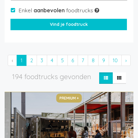
Enkel
aanbevolen
foodtrucks
‹
1
2
3
4
5
6
7
8
9
10
›
194 foodtrucks gevonden
PREMIUM +