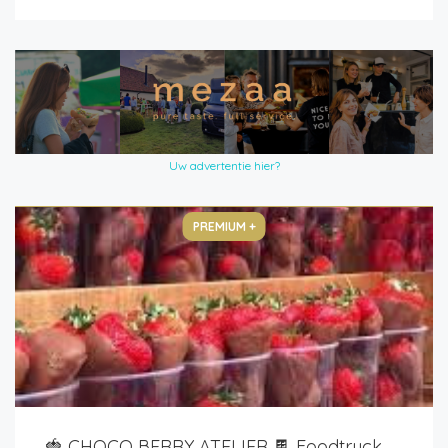
Uw advertentie hier?
PREMIUM +
🍓 CHOCO BERRY ATELIER 🍫 Foodtruck