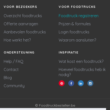
VOOR BEZOEKERS
VOOR FOODTRUCKS
Overzicht foodtrucks
Foodtruck registreren
Offerte aanvragen
Prijzen & formules
Aanbevolen foodtrucks
Login foodtrucks
Hoe werkt het?
Waarom aansluiten?
ONDERSTEUNING
INSPIRATIE
Help / FAQ
Wat kost een foodtruck?
Contact
Hoeveel foodtrucks heb ik
nodig?
Blog
Community
© Foodtruckbestellen.be