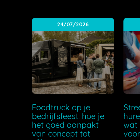
24/07/2026
Foodtruck op je
Stre
bedrijfsfeest: hoe je
hure
het goed aanpakt
wat 
van concept tot
voor