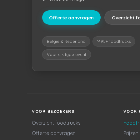
Offerte aanvragen
Overzicht f
België & Nederland
1495+ foodtrucks
Voor elk type event
VOOR BEZOEKERS
VOOR 
Overzicht foodtrucks
Foodtr
Offerte aanvragen
Prijzen