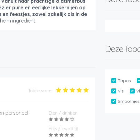
. Vanuit haar prachtige oldtimerbus
zier pure en eerlijke lekkernijen op
en feestjes, zowel zakelijk als in de
eheim ingrediënt.
Deze food
Tapas
Totale score:
Vis
V
Smoothies
an personeel
Eten / drinken
Prijs / kwaliteit