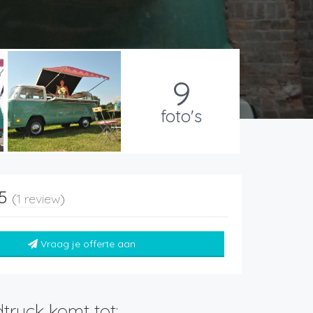
9
foto's
 5
(
1 review
)
Vraag je offerte aan
truck komt tot: