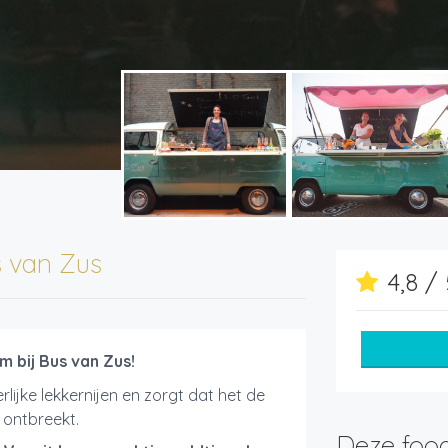
 van Zus
4,8 /
m bij Bus van Zus!
lijke lekkernijen en zorgt dat het de
 ontbreekt.
Deze food