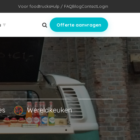
Voor foodtrucks
Hulp / FAQ
Blog
Contact
Login
▾
s
Offerte aanvragen
es
Wereldkeuken