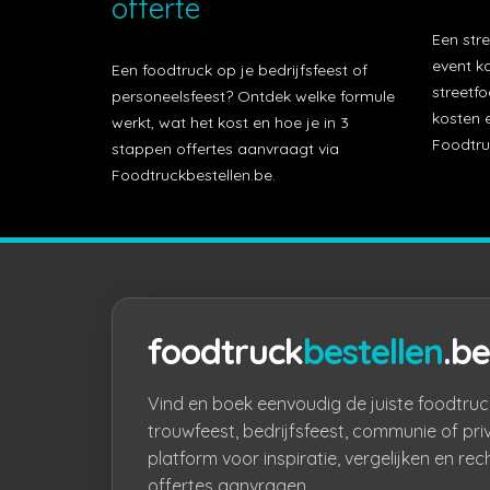
offerte
Een stre
event k
Een foodtruck op je bedrijfsfeest of
streetfo
personeelsfeest? Ontdek welke formule
kosten e
werkt, wat het kost en hoe je in 3
Foodtru
stappen offertes aanvraagt via
Foodtruckbestellen.be.
foodtruck
bestellen
.be
Vind en boek eenvoudig de juiste foodtruc
trouwfeest, bedrijfsfeest, communie of pri
platform voor inspiratie, vergelijken en rec
offertes aanvragen.