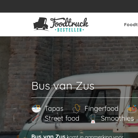
Foodt
Bus van Zus
Tapas
Fingerfood
Street food
Smoothies
Bus van Zus
komt in aanmerking voor
.