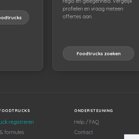
regio en gelegenheid. Vergelijk
profielen en vraag meteen
offertes aan.
oodtrucks
Foodtrucks zoeken
FOODTRUCKS
ONDERSTEUNING
uck registreren
Help / FAQ
 & formules
Contact