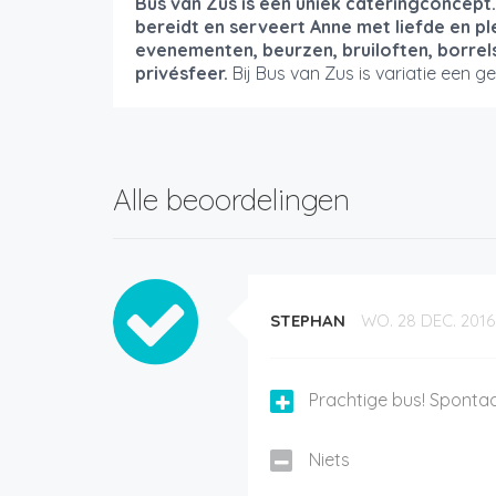
Bus van Zus is een uniek cateringconcept
bereidt en serveert Anne met liefde en ple
evenementen, beurzen, bruiloften, borrels 
privésfeer.
Bij Bus van Zus is variatie een g
Alle beoordelingen
STEPHAN
WO. 28 DEC. 2016
Prachtige bus! Sponta
Niets