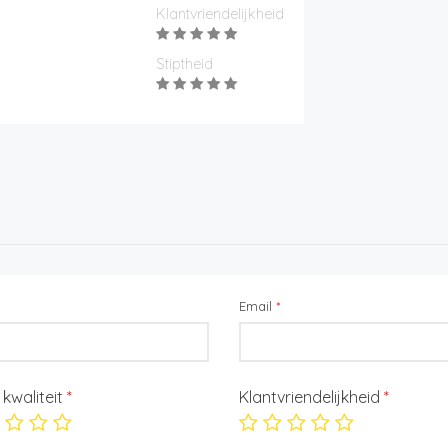
Klantvriendelijkheid
Stiptheid
Email
*
/ kwaliteit
*
Klantvriendelijkheid
*