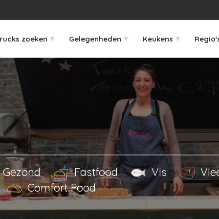
▾
▾
▾
rucks zoeken
Gelegenheden
Keukens
Regio'
Gezond
Fastfood
Vis
Vle
Comfort Food