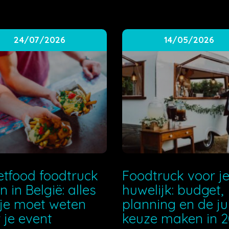
24/07/2026
14/05/2026
etfood foodtruck
Foodtruck voor j
n in België: alles
huwelijk: budget,
je moet weten
planning en de ju
 je event
keuze maken in 