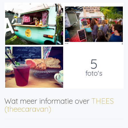
5
foto's
Wat meer informatie over
THEES
(theecaravan)