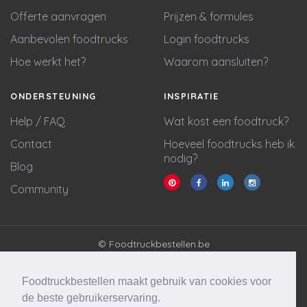
Offerte aanvragen
Prijzen & formules
Aanbevolen foodtrucks
Login foodtrucks
Hoe werkt het?
Waarom aansluiten?
ONDERSTEUNING
INSPIRATIE
Help / FAQ
Wat kost een foodtruck?
Contact
Hoeveel foodtrucks heb ik
nodig?
Blog
Community
© Foodtruckbestellen.be
Algemene voorwaarden
Privacy policy
Foodtruckbestellen maakt gebruik van cookies voor
Cookie statement
de beste gebruikerservaring.