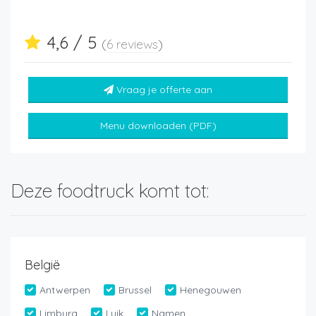
4,6 / 5
(
6 reviews
)
Vraag je offerte aan
Menu downloaden (PDF)
Deze foodtruck komt tot:
België
Antwerpen
Brussel
Henegouwen
Limburg
Luik
Namen