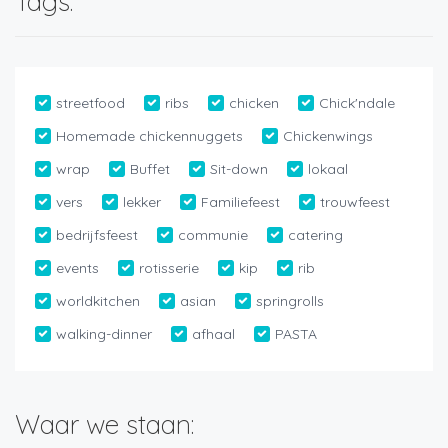
Tags:
streetfood
ribs
chicken
Chick'ndale
Homemade chickennuggets
Chickenwings
wrap
Buffet
Sit-down
lokaal
vers
lekker
Familiefeest
trouwfeest
bedrijfsfeest
communie
catering
events
rotisserie
kip
rib
worldkitchen
asian
springrolls
walking-dinner
afhaal
PASTA
Waar we staan: