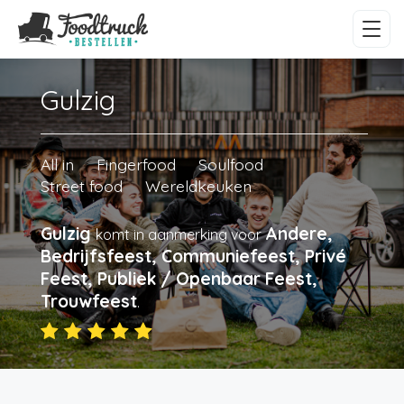
Gulzig
All in
Fingerfood
Soulfood
Street food
Wereldkeuken
Gulzig
Andere,
komt in aanmerking voor
Bedrijfsfeest, Communiefeest, Privé
Feest, Publiek / Openbaar Feest,
Trouwfeest
.