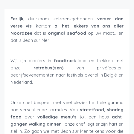
Eerlijk
, duurzaam, seizoensgebonden,
verser dan
verse vis
, kortom
al het lekkers van ons aller
Noordzee
dat is
original seafood
op uw maat… en
dat is Jean sur Mer!
Wij zijn pioniers in
foodtruck
-land en trekken met
onze
retrobus(sen)
van privéfeesten,
bedrijfsevenementen naar festivals overal in België en
Nederland.
Onze chef bespeelt met veel plezier het hele gamma
aan verschillende formules. Van
streetfood
,
sharing
food
over
volledige
menu’s
tot een heus
acht-
gangen walking dinner
… onze chef legt er zijn hart en
ziel in. Zo gaan we met Jean sur Mer telkens voor die