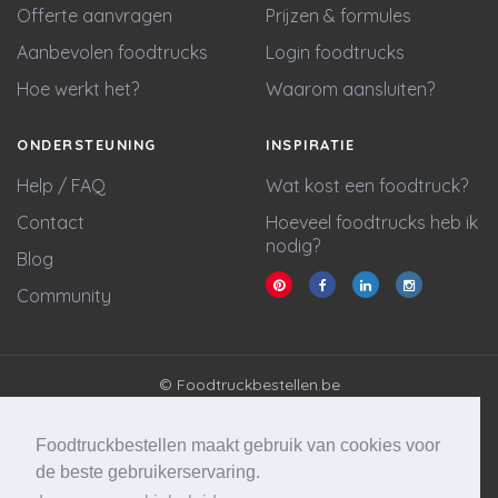
Offerte aanvragen
Prijzen & formules
Aanbevolen foodtrucks
Login foodtrucks
Hoe werkt het?
Waarom aansluiten?
ONDERSTEUNING
INSPIRATIE
Help / FAQ
Wat kost een foodtruck?
Contact
Hoeveel foodtrucks heb ik
nodig?
Blog
Community
© Foodtruckbestellen.be
Algemene voorwaarden
Privacy policy
Foodtruckbestellen maakt gebruik van cookies voor
Cookie statement
de beste gebruikerservaring.