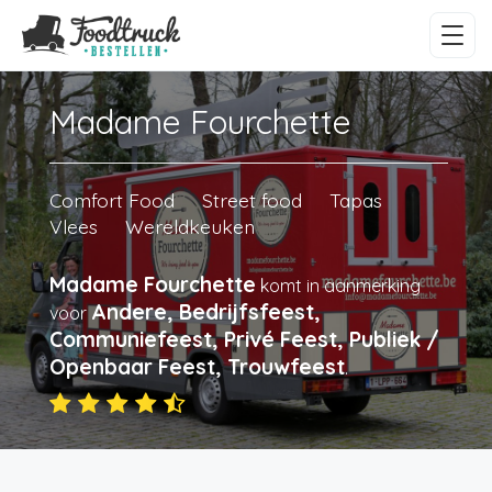
Madame Fourchette
Comfort Food
Street food
Tapas
Vlees
Wereldkeuken
Madame Fourchette
komt in aanmerking
Andere, Bedrijfsfeest,
voor
Communiefeest, Privé Feest, Publiek /
Openbaar Feest, Trouwfeest
.