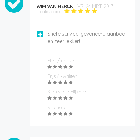
WIM VAN HERCK
VR. 24 MRT. 2017
Totale score:
Snelle service, gevarieerd aanbod
en zeer lekker!
Eten / drinken
Prijs / kwaliteit
Klantvriendelijkheid
Stiptheid