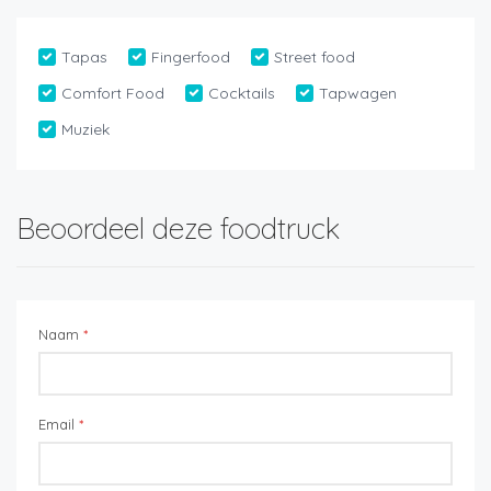
Tapas
Fingerfood
Street food
Comfort Food
Cocktails
Tapwagen
Muziek
Beoordeel deze foodtruck
Naam
*
Email
*