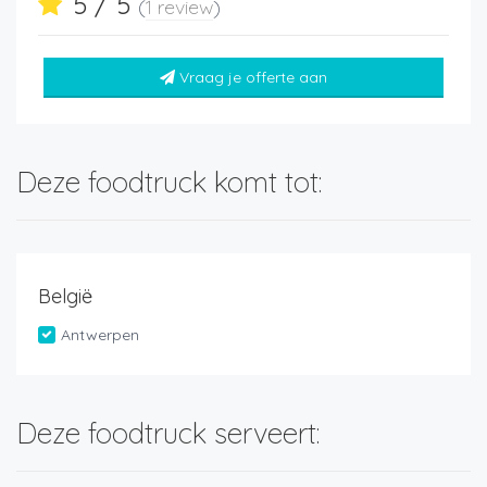
5 / 5
(
1 review
)
Vraag je offerte aan
Deze foodtruck komt tot:
België
Antwerpen
Deze foodtruck serveert: