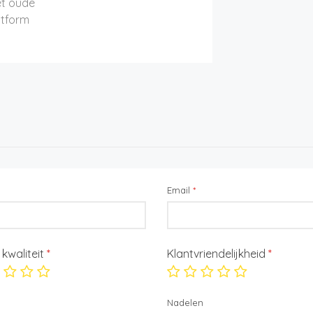
t oude
atform
Email
*
/ kwaliteit
*
Klantvriendelijkheid
*
Nadelen