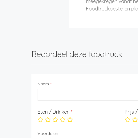
meegekregen vanaf he
Foodtruckbestellen pl
Beoordeel deze foodtruck
Naam
*
Eten / Drinken
*
Prijs 
Voordelen