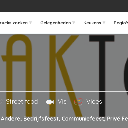
▾
▾
▾
rucks zoeken
Gelegenheden
Keukens
Regio'
Street food
Vis
Vlees
Andere, Bedrijfsfeest, Communiefeest, Privé Fe
r