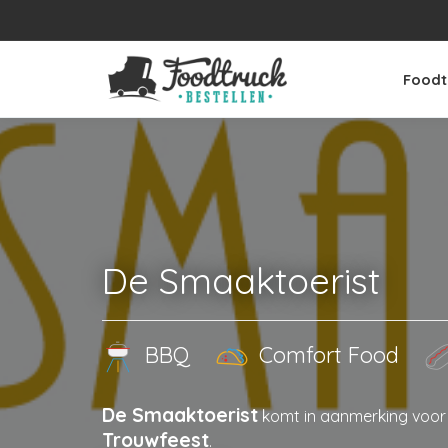
Foodt
De Smaaktoerist
BBQ
Comfort Food
De Smaaktoerist
komt in aanmerking voo
Trouwfeest
.