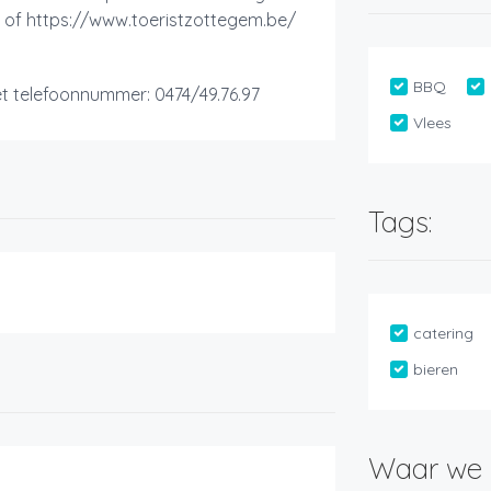
of https://www.toeristzottegem.be/
BBQ
et telefoonnummer: 0474/49.76.97
Vlees
Tags:
catering
bieren
Waar we 