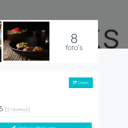
8
foto's
Delen
 5
(
2 reviews
)
Vraag je offerte aan