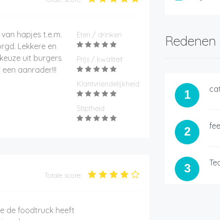
 van hapjes t.e.m.
Eten / drinken
Redenen 
orgd. Lekkere en
 keuze uit burgers
Prijs / kwaliteit
r een aanrader!!!
Klantvriendelijkheid
ca
1
Stiptheid
fe
2
Te
3
Totale score:
die de foodtruck heeft