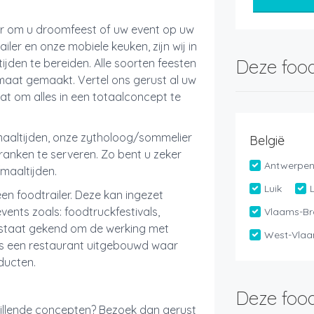
ar om u droomfeest of uw event op uw
ailer en onze mobiele keuken, zijn wij in
Deze food
ijden te bereiden. Alle soorten feesten
at gemaakt. Vertel ons gerust al uw
t om alles in een totaalconcept te
maaltijden, onze zytholoog/sommelier
België
ranken te serveren. Zo bent u zeker
Antwerpe
maaltijden.
Luik
een foodtrailer. Deze kan ingezet
ents zoals: foodtruckfestivals,
Vlaams-Br
ist staat gekend om de werking met
West-Vlaa
lfs een restaurant uitgebouwd waar
oducten.
Deze food
hillende concepten? Bezoek dan gerust