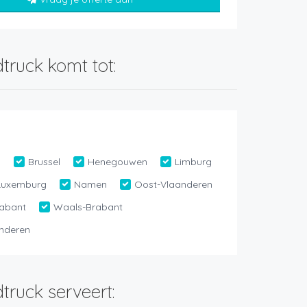
truck komt tot:
n
Brussel
Henegouwen
Limburg
Luxemburg
Namen
Oost-Vlaanderen
abant
Waals-Brabant
nderen
truck serveert: