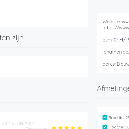
Website: ww
https://www
ten zijn
gsm: 0474/49
jonathan.d
adres: Blau
Afmeting
Breedte:
2
VR. 23 JUN. 2017
Hoogte:
3
Totale score: