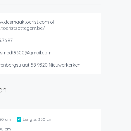
w.desmaaktoerist.com of
.toeristzottegem.be/
.76.97
e.smedt9300@gmail.com
wenbergstraat 58 9320 Nieuwerkerken
en:
50 cm
Lengte:
350 cm
00 cm