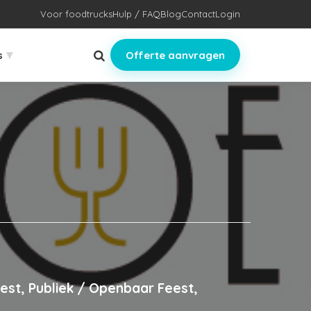
Voor foodtrucks
Hulp / FAQ
Blog
Contact
Login
▾
s
Offerte aanvragen
est, Publiek / Openbaar Feest,