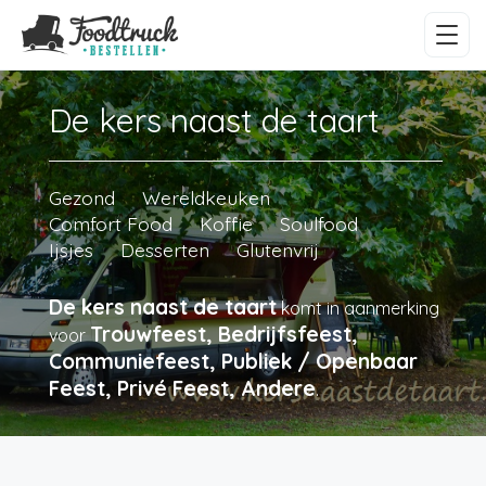
De kers naast de taart
Gezond
Wereldkeuken
Comfort Food
Koffie
Soulfood
Ijsjes
Desserten
Glutenvrij
De kers naast de taart
komt in aanmerking
Trouwfeest, Bedrijfsfeest,
voor
Communiefeest, Publiek / Openbaar
Feest, Privé Feest, Andere
.