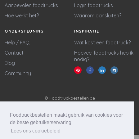
Aanbevolen foodtrucks
Login foodtrucks
Hoe werkt het?
Waarom aansluiten?
ONDERSTEUNING
INSPIRATIE
Help / FAQ
Wat kost een foodtruck?
Contact
Hoeveel foodtrucks heb ik
nodig?
Blog
Community
© Foodtruckbestellen.be
Algemene voorwaarden
Privacy policy
Foodtruckbestellen maakt gebruik van cookies voor
Cookie statement
de beste gebruikerservaring.
Lees ons cookiebeleid
Website & marketing door
Wycked Media