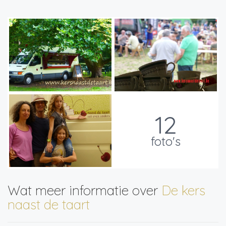
12
foto's
Wat meer informatie over
De kers
naast de taart