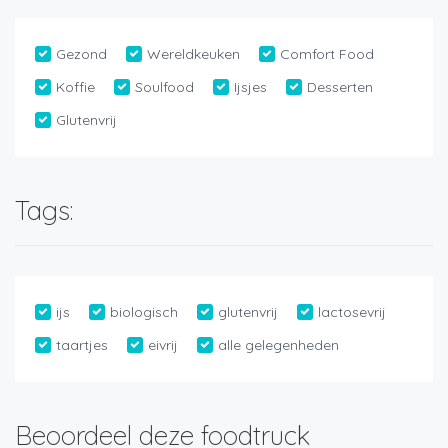
Gezond
Wereldkeuken
Comfort Food
Koffie
Soulfood
Ijsjes
Desserten
Glutenvrij
Tags:
ijs
biologisch
glutenvrij
lactosevrij
taartjes
eivrij
alle gelegenheden
Beoordeel deze foodtruck