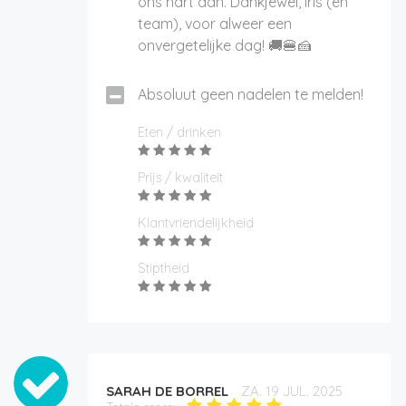
ons hart aan. Dankjewel, Iris (en
team), voor alweer een
onvergetelijke dag! 🚚🍔🍰
Absoluut geen nadelen te melden!
Eten / drinken
Prijs / kwaliteit
Klantvriendelijkheid
Stiptheid
SARAH DE BORREL
ZA. 19 JUL. 2025