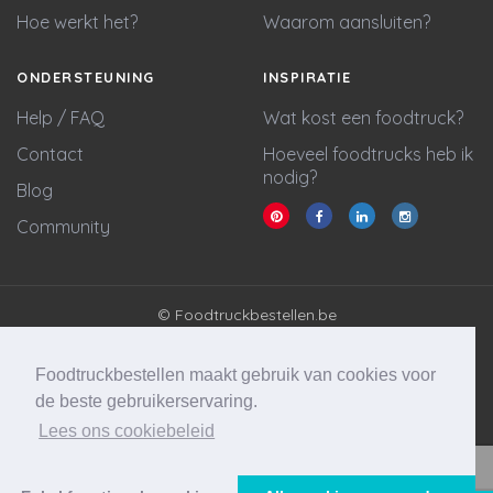
Hoe werkt het?
Waarom aansluiten?
ONDERSTEUNING
INSPIRATIE
Help / FAQ
Wat kost een foodtruck?
Contact
Hoeveel foodtrucks heb ik
nodig?
Blog
Community
© Foodtruckbestellen.be
Algemene voorwaarden
Privacy policy
Foodtruckbestellen maakt gebruik van cookies voor
Cookie statement
de beste gebruikerservaring.
Lees ons cookiebeleid
Website & marketing door
Wycked Media
Vraag stellen