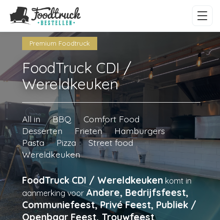
Premium Foodtruck
FoodTruck CDI /
Wereldkeuken
All in
BBQ
Comfort Food
Desserten
Frieten
Hamburgers
Pasta
Pizza
Street food
Wereldkeuken
FoodTruck CDI / Wereldkeuken
komt in
Andere, Bedrijfsfeest,
aanmerking voor
Communiefeest, Privé Feest, Publiek /
Openbaar Feest, Trouwfeest
.