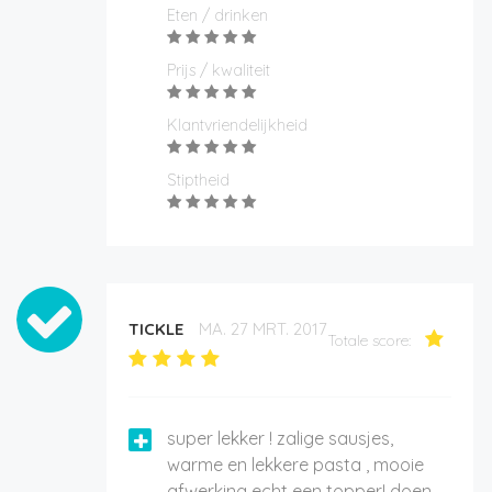
Eten / drinken
Prijs / kwaliteit
Klantvriendelijkheid
Stiptheid
TICKLE
MA. 27 MRT. 2017
Totale score:
super lekker ! zalige sausjes,
warme en lekkere pasta , mooie
afwerking echt een topper! doen