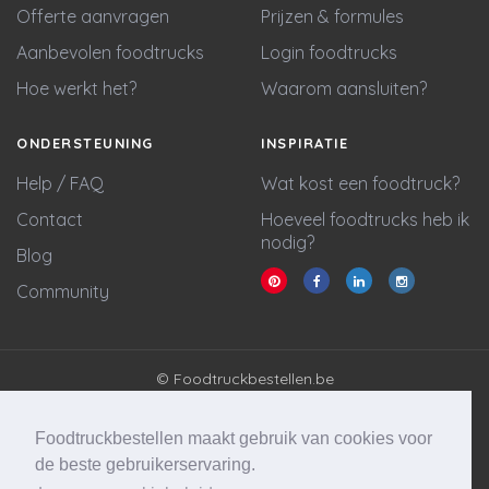
Offerte aanvragen
Prijzen & formules
Aanbevolen foodtrucks
Login foodtrucks
Hoe werkt het?
Waarom aansluiten?
ONDERSTEUNING
INSPIRATIE
Help / FAQ
Wat kost een foodtruck?
Contact
Hoeveel foodtrucks heb ik
nodig?
Blog
Community
© Foodtruckbestellen.be
Algemene voorwaarden
Privacy policy
Foodtruckbestellen maakt gebruik van cookies voor
Cookie statement
de beste gebruikerservaring.