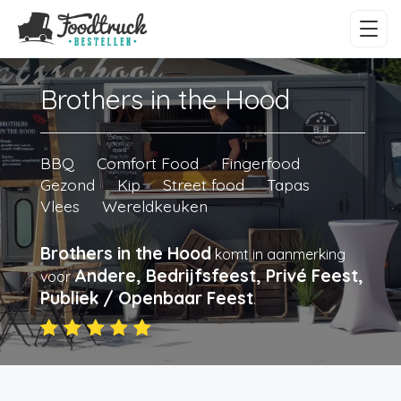
Brothers in the Hood
BBQ
Comfort Food
Fingerfood
Gezond
Kip
Street food
Tapas
Vlees
Wereldkeuken
Brothers in the Hood
komt in aanmerking
Andere, Bedrijfsfeest, Privé Feest,
voor
Publiek / Openbaar Feest
.