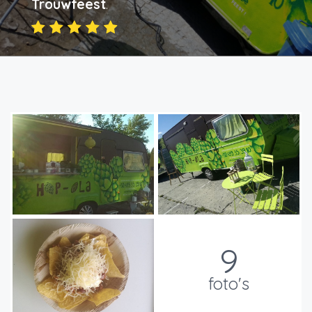
Trouwfeest
.
9
foto's