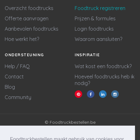
Overzicht foodtrucks
Foodtruck registreren
Offerte aanvragen
Prijzen & formules
Aanbevolen foodtrucks
Login foodtrucks
Hoe werkt het?
Waarom aansluiten?
ONDERSTEUNING
INSPIRATIE
Help / FAQ
Wat kost een foodtruck?
Contact
Hoeveel foodtrucks heb ik
nodig?
Blog
Community
© Foodtruckbestellen.be
Algemene voorwaarden
Privacy policy
Foodtruckbestellen maakt gebruik van cookies voor