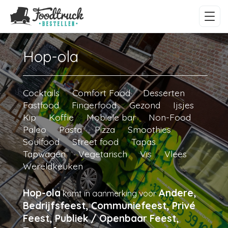
Hop-ola
Cocktails
Comfort Food
Desserten
Fastfood
Fingerfood
Gezond
Ijsjes
Kip
Koffie
Mobiele bar
Non-Food
Paleo
Pasta
Pizza
Smoothies
Soulfood
Street food
Tapas
Tapwagen
Vegetarisch
Vis
Vlees
Wereldkeuken
Hop-ola
Andere,
komt in aanmerking voor
Bedrijfsfeest, Communiefeest, Privé
Feest, Publiek / Openbaar Feest,