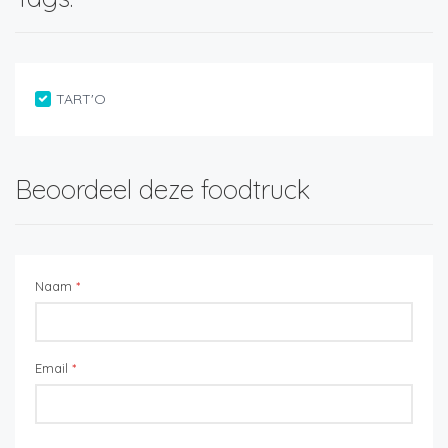
TART'O
Beoordeel deze foodtruck
Naam
*
Email
*