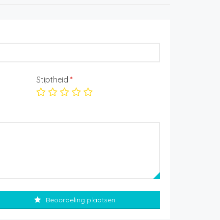
Stiptheid
*
Beoordeling plaatsen