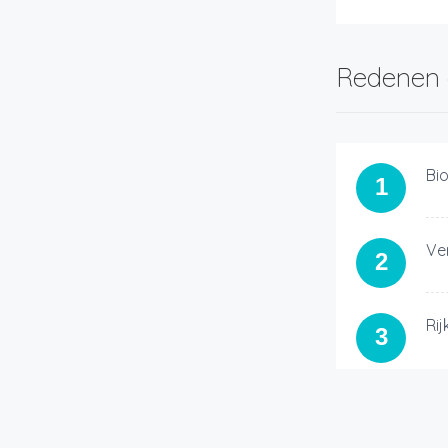
Redenen 
Bi
1
Ve
2
Ri
3