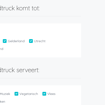
truck komt tot:
Gelderland
Utrecht
and
truck serveert:
Muziek
Vegetarisch
Vlees
ken