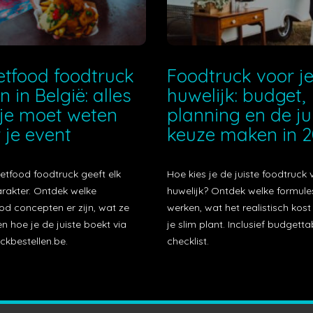
etfood foodtruck
Foodtruck voor j
n in België: alles
huwelijk: budget,
je moet weten
planning en de ju
 je event
keuze maken in 
etfood foodtruck geeft elk
Hoe kies je de juiste foodtruck 
arakter. Ontdek welke
huwelijk? Ontdek welke formule
od concepten er zijn, wat ze
werken, wat het realistisch kos
n hoe je de juiste boekt via
je slim plant. Inclusief budgetta
ckbestellen.be.
checklist.