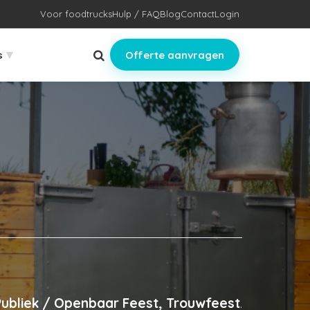
Voor foodtrucks
Hulp / FAQ
Blog
Contact
Login
▾
s
Offerte aanvragen
Publiek / Openbaar Feest, Trouwfeest
.