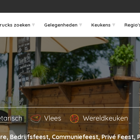
▾
▾
▾
rucks zoeken
Gelegenheden
Keukens
Regio'
tarisch
Vlees
Wereldkeuken
re, Bedrijfsfeest, Communiefeest, Privé Feest, 