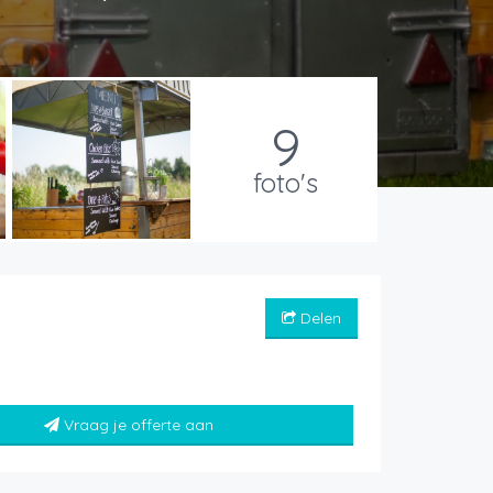
9
foto's
Delen
Vraag je offerte aan