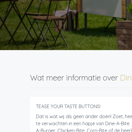
Wat meer informatie over
Din
TEASE YOUR TASTE BUTTONS!
Dat is wat wij als geen ander doen! Zoet, heet,
te verwachten in een hapje van Dine-A-Bite.
A-Burger, Chicken-Bite, Corn-Bite of de heer