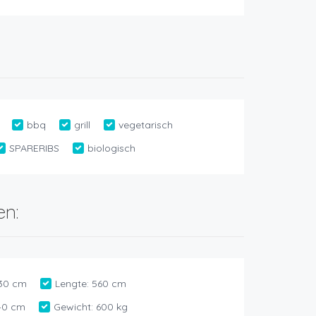
bbq
grill
vegetarisch
SPARERIBS
biologisch
en:
30 cm
Lengte:
560 cm
40 cm
Gewicht:
600 kg