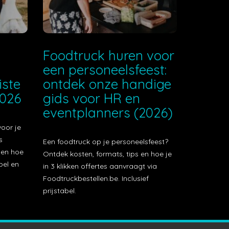
e
Foodtruck huren voor
een personeelsfeest:
iste
ontdek onze handige
2026
gids voor HR en
eventplanners (2026)
voor je
s
Een foodtruck op je personeelsfeest?
t en hoe
Ontdek kosten, formats, tips en hoe je
bel en
in 3 klikken offertes aanvraagt via
Foodtruckbestellen.be. Inclusief
prijstabel.