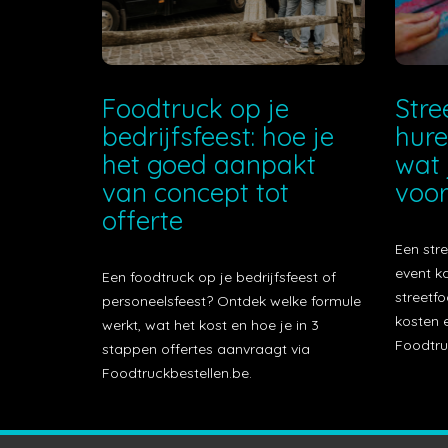
Foodtruck op je
Stre
bedrijfsfeest: hoe je
hure
het goed aanpakt
wat 
van concept tot
voor
offerte
Een stre
event k
Een foodtruck op je bedrijfsfeest of
streetfo
personeelsfeest? Ontdek welke formule
kosten e
werkt, wat het kost en hoe je in 3
Foodtru
stappen offertes aanvraagt via
Foodtruckbestellen.be.