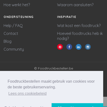
Hoe werkt het?
Waarom aansluiten?
ONDERSTEUNING
INSPIRATIE
Help / FAQ
Wat kost een foodtruck?
Contact
Hoeveel foodtrucks heb ik
nodig?
Blog
Community
© Foodtruckbestellen.be
Algemene voorwaarden
Privacy policy
Foodtruckbestellen maakt gebruik van cookies voor
Cookie statement
de beste gebruikerservaring.
Lees ons cookiebeleid
Website & marketing door
Wycked Media
Vraag stellen