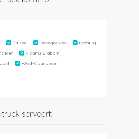
n
Brussel
Henegouwen
Limburg
nderen
Vlaams-Brabant
bant
West-Vlaanderen
truck serveert: