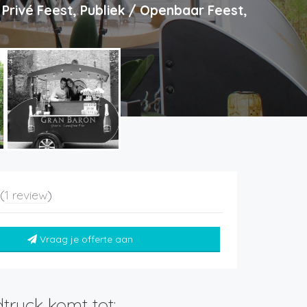
Privé Feest, Publiek / Openbaar Feest,
5
(
1 review
)
Vraag je offerte aan
truck komt tot: