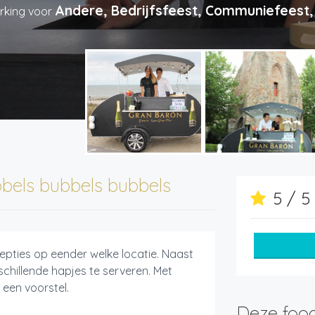
Andere, Bedrijfsfeest, Communiefeest, 
rking voor
bels bubbels bubbels
5 / 
epties op eender welke locatie. Naast
schillende hapjes te serveren. Met
een voorstel.
Deze food