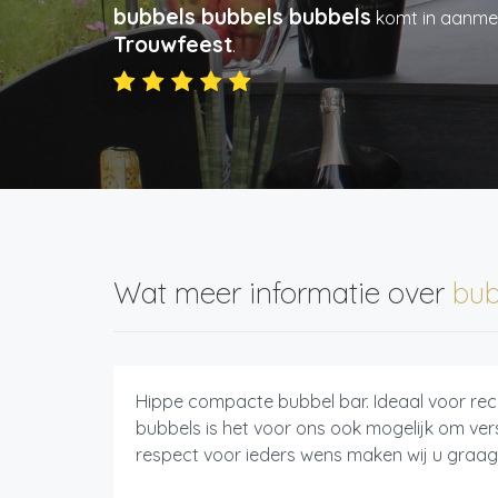
bubbels bubbels bubbels
komt in aanme
Trouwfeest
.
Wat meer informatie over
bub
Hippe compacte bubbel bar. Ideaal voor rec
bubbels is het voor ons ook mogelijk om ver
respect voor ieders wens maken wij u graag 