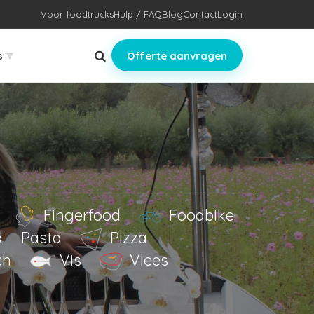
Voor foodtrucks
Hulp / FAQ
Blog
Contact
Login
▾
s
Offerte aanvragen
Fingerfood
Foodbike
d
Pasta
Pizza
ch
Vis
Vlees