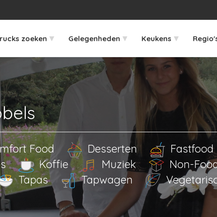
▾
▾
▾
rucks zoeken
Gelegenheden
Keukens
Regio'
bbels
mfort Food
Desserten
Fastfood
es
Koffie
Muziek
Non-Foo
Tapas
Tapwagen
Vegetaris