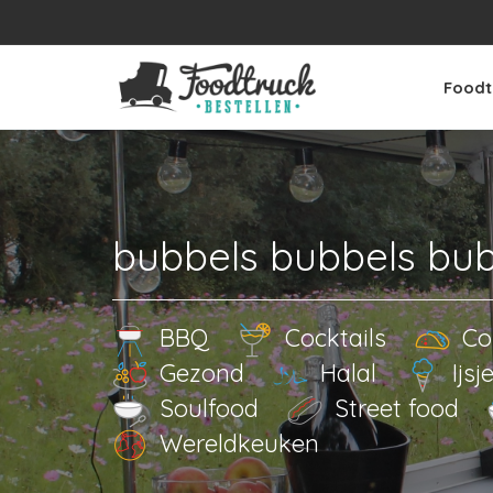
Foodt
bubbels bubbels bu
BBQ
Cocktails
Co
Gezond
Halal
Ijsj
Soulfood
Street food
Wereldkeuken