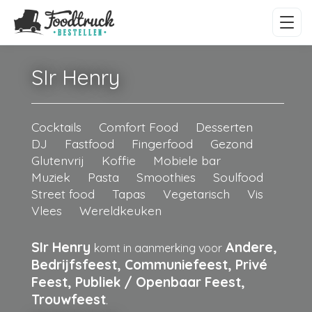
SIr Henry
Cocktails
Comfort Food
Desserten
DJ
Fastfood
Fingerfood
Gezond
Glutenvrij
Koffie
Mobiele bar
Muziek
Pasta
Smoothies
Soulfood
Street food
Tapas
Vegetarisch
Vis
Vlees
Wereldkeuken
SIr Henry
Andere,
komt in aanmerking voor
Bedrijfsfeest, Communiefeest, Privé
Feest, Publiek / Openbaar Feest,
Trouwfeest
.