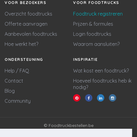
VOOR BEZOEKERS
VOOR FOODTRUCKS
Overzicht foodtrucks
Foodtruck registreren
Offerte aanvragen
Prijzen & formules
Aanbevolen foodtrucks
Login foodtrucks
Hoe werkt het?
Waarom aansluiten?
ONDERSTEUNING
INSPIRATIE
Help / FAQ
Wat kost een foodtruck?
Contact
Hoeveel foodtrucks heb ik
nodig?
Blog
Community
© Foodtruckbestellen.be
Algemene voorwaarden