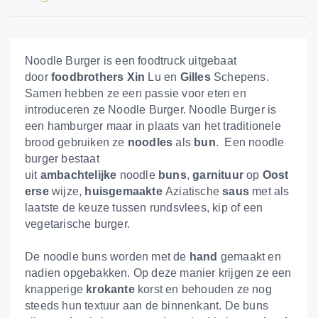
Noodle Burger is een foodtruck uitgebaat
door
foodbrothers
Xin
Lu en
Gilles
Schepens.
Samen hebben ze een passie voor eten e
n
introduceren ze Noodle Burger.
Noodle Burger is
een hamburger maar in plaats van het traditionele
brood gebruiken ze
noodles
als
bun
. Een noodle
burger bestaat
uit
ambachtelijke
noodle
buns
,
garnituur
op
Oost
erse
wijze,
huisgemaakte
Aziatische
saus
met als
laatste de keuze tussen rundsvlees, kip of een
vegetarische burger.
De noodle buns worden met de
hand
gemaakt en
nadien opgebakken. Op deze manier krijgen ze een
knapperige
krokante
korst en behouden ze nog
steeds hun textuur aan de binnenkant. De buns