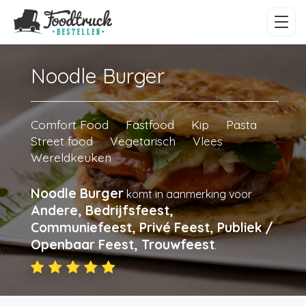
Noodle Burger
Comfort Food
Fastfood
Kip
Pasta
Street food
Vegetarisch
Vlees
Wereldkeuken
Noodle Burger
komt in aanmerking voor
Andere, Bedrijfsfeest,
Communiefeest, Privé Feest, Publiek /
Openbaar Feest, Trouwfeest
.