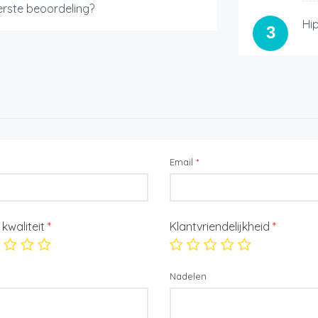
eerste beoordeling?
Hi
3
Email
*
/ kwaliteit
*
Klantvriendelijkheid
*
Nadelen