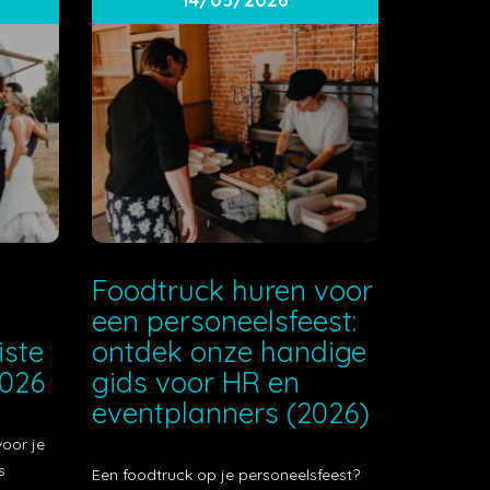
e
Foodtruck huren voor
een personeelsfeest:
iste
ontdek onze handige
2026
gids voor HR en
eventplanners (2026)
voor je
s
Een foodtruck op je personeelsfeest?