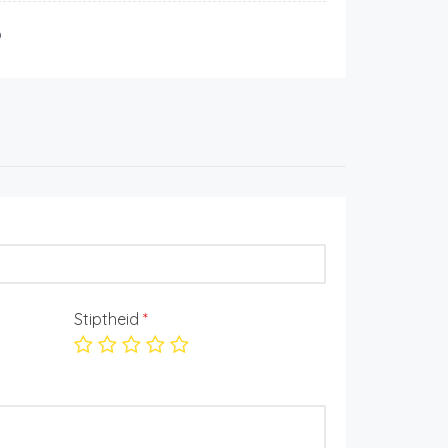
p
Stiptheid
*