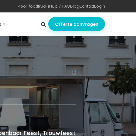
Voor foodtrucks
Hulp / FAQ
Blog
Contact
Login
▾
s
Offerte aanvragen
Openbaar Feest, Trouwfeest
.