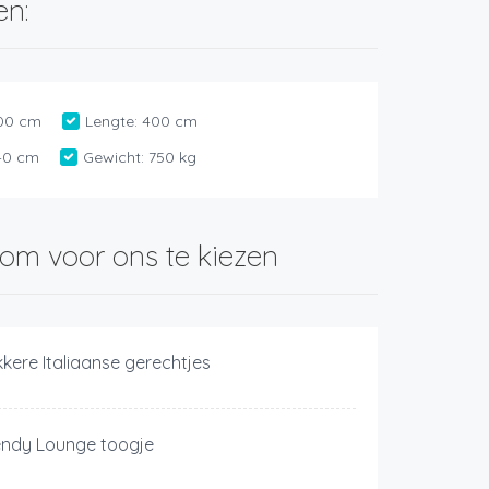
en:
00 cm
Lengte:
400 cm
40 cm
Gewicht:
750 kg
om voor ons te kiezen
kkere Italiaanse gerechtjes
endy Lounge toogje