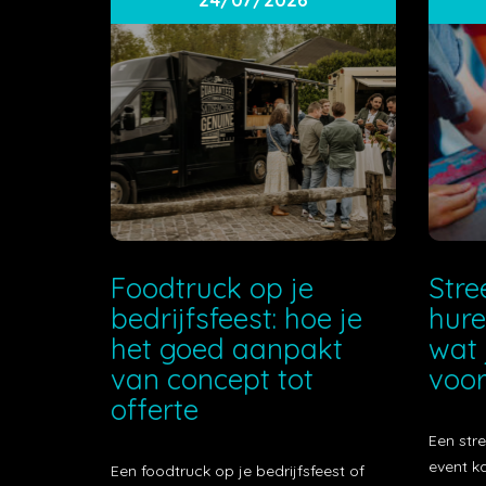
Foodtruck op je
Stre
bedrijfsfeest: hoe je
hure
het goed aanpakt
wat 
van concept tot
voor
offerte
Een stre
event k
Een foodtruck op je bedrijfsfeest of