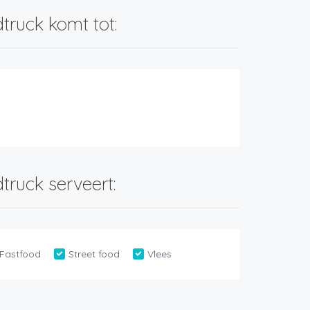
truck komt tot:
truck serveert:
Fastfood
Street food
Vlees