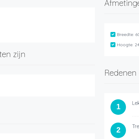
Afmeting
Breedte:
6
Hoogte:
2
ten zijn
Redenen 
Le
1
Tr
2