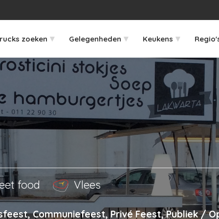
▾
▾
▾
rucks zoeken
Gelegenheden
Keukens
Regio'
eet food
Vlees
fsfeest, Communiefeest, Privé Feest, Publiek / 