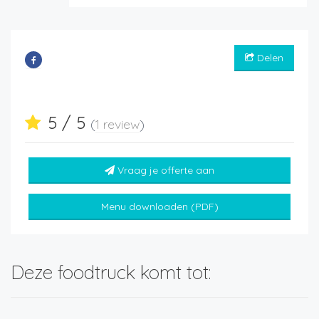
Delen
5 / 5
(
1 review
)
Vraag je offerte aan
Menu downloaden (PDF)
Deze foodtruck komt tot: