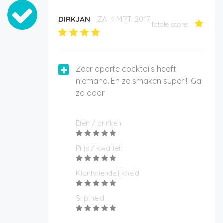
DIRKJAN
ZA. 4 MRT. 2017
Totale score:
Zeer aparte cocktails heeft
niemand. En ze smaken super!!! Ga
zo door
Eten / drinken
Prijs / kwaliteit
Klantvriendelijkheid
Stiptheid