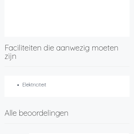
met professionele cocktailshaker en vermaak.
Je kent ons vast wel van TV, lifestyle experience
RTL4
Faciliteiten die aanwezig moeten
zijn
Elektriciteit
Alle beoordelingen