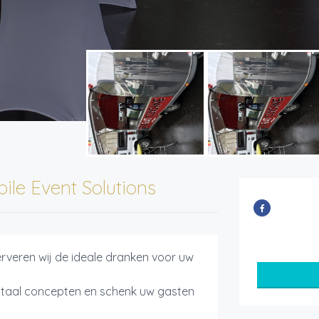
ile Event Solutions
rveren wij de ideale dranken voor uw
otaal concepten en schenk uw gasten