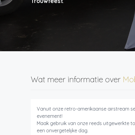
Trouwfeest
.
Wat meer informatie over
Mob
Vanuit onze retro-amerikaanse airstream se
evenement!
Maak gebruik van onze reeds uitgewerkte t
een onvergetelijke dag.