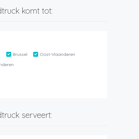
truck komt tot:
n
Brussel
Oost-Vlaanderen
nderen
truck serveert: