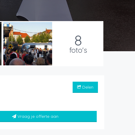
8
foto's
Delen
Vraag je offerte aan