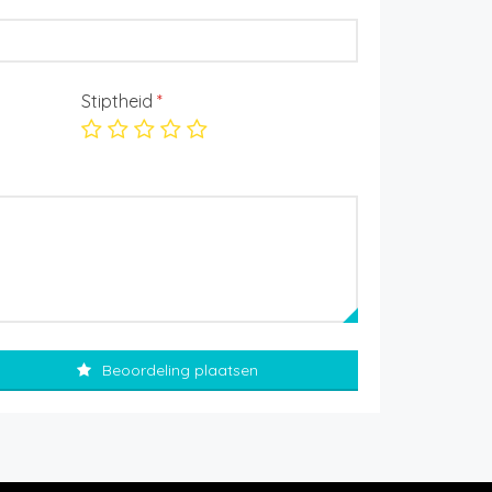
Stiptheid
*
Beoordeling plaatsen