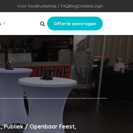
Voor foodtrucks
Hulp / FAQ
Blog
Contact
Login
▾
s
Offerte aanvragen
, Publiek / Openbaar Feest,