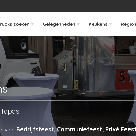
▾
▾
▾
rucks zoeken
Gelegenheden
Keukens
Regio'
ns
Tapas
Bedrijfsfeest, Communiefeest, Privé Feest
ng voor