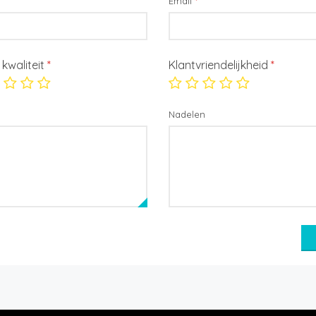
Email
*
/ kwaliteit
*
Klantvriendelijkheid
*
Nadelen