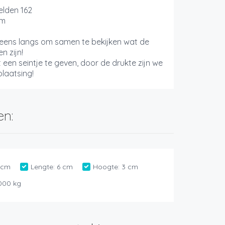
elden 162
em
eens langs om samen te bekijken wat de
n zijn!
t een seintje te geven, door de drukte zijn we
laatsing!
en:
 cm
Lengte:
6 cm
Hoogte:
3 cm
000 kg