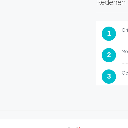
Redenen 
Or
1
Mo
2
Op
3