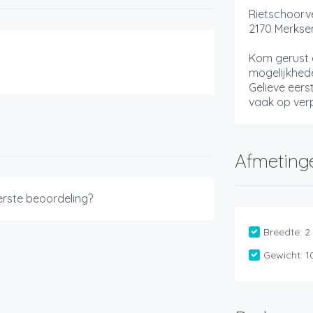
Rietschoorv
2170 Merks
Kom gerust 
mogelijkhede
Gelieve eers
vaak op verp
Afmeting
eerste beoordeling?
Breedte:
2
Gewicht:
1