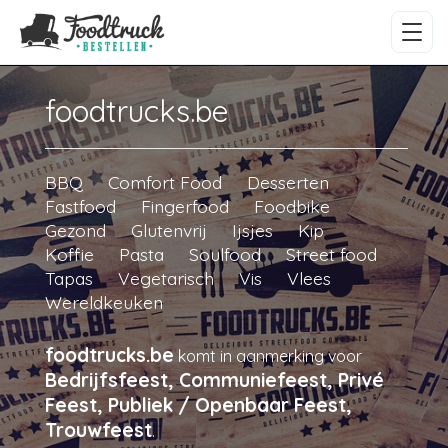
foodtrucks.be
BBQ
Comfort Food
Desserten
Fastfood
Fingerfood
Foodbike
Gezond
Glutenvrij
Ijsjes
Kip
Koffie
Pasta
Soulfood
Street food
Tapas
Vegetarisch
Vis
Vlees
Wereldkeuken
foodtrucks.be
komt in aanmerking voor
Bedrijfsfeest, Communiefeest, Privé
Feest, Publiek / Openbaar Feest,
Trouwfeest
.