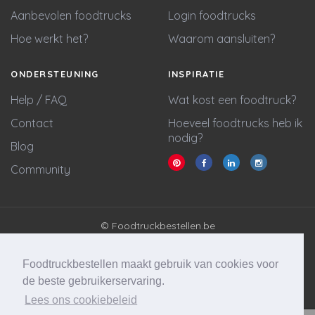
Aanbevolen foodtrucks
Login foodtrucks
Hoe werkt het?
Waarom aansluiten?
ONDERSTEUNING
INSPIRATIE
Help / FAQ
Wat kost een foodtruck?
Contact
Hoeveel foodtrucks heb ik
nodig?
Blog
Community
© Foodtruckbestellen.be
Algemene voorwaarden
Privacy policy
Foodtruckbestellen maakt gebruik van cookies voor
Cookie statement
de beste gebruikerservaring.
Lees ons cookiebeleid
Website & marketing door
Wycked Media