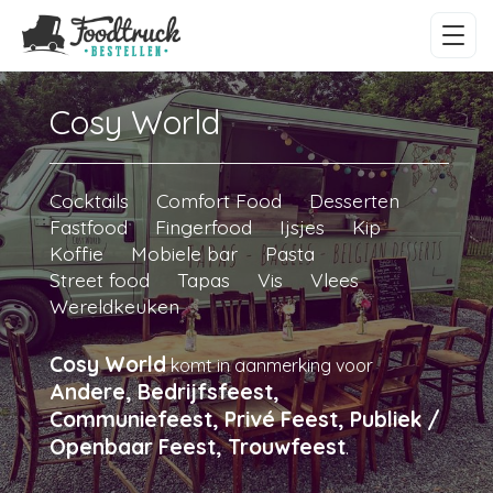
Cosy World
Cocktails
Comfort Food
Desserten
Fastfood
Fingerfood
Ijsjes
Kip
Koffie
Mobiele bar
Pasta
Street food
Tapas
Vis
Vlees
Wereldkeuken
Cosy World
komt in aanmerking voor
Andere, Bedrijfsfeest,
Communiefeest, Privé Feest, Publiek /
Openbaar Feest, Trouwfeest
.