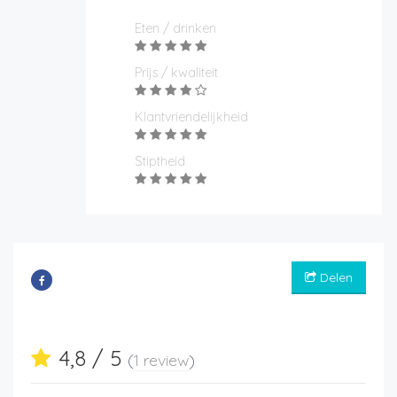
Eten / drinken
Prijs / kwaliteit
Klantvriendelijkheid
Stiptheid
Delen
4,8 / 5
(
1 review
)