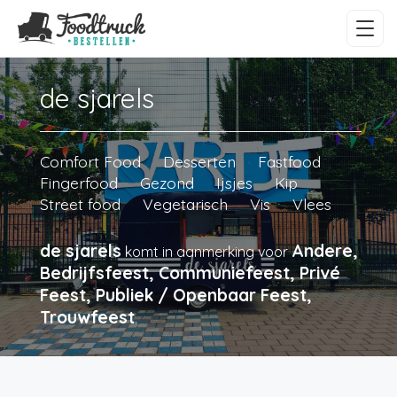
de sjarels
Comfort Food
Desserten
Fastfood
Fingerfood
Gezond
Ijsjes
Kip
Street food
Vegetarisch
Vis
Vlees
de sjarels
Andere,
komt in aanmerking voor
Bedrijfsfeest, Communiefeest, Privé
Feest, Publiek / Openbaar Feest,
Trouwfeest
.