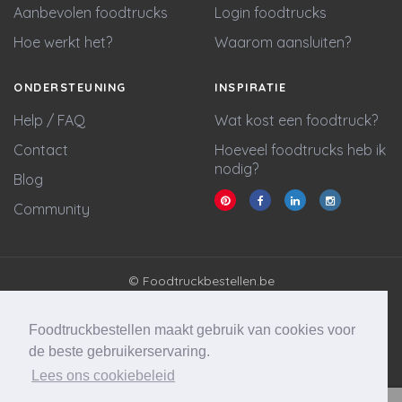
Aanbevolen foodtrucks
Login foodtrucks
Hoe werkt het?
Waarom aansluiten?
ONDERSTEUNING
INSPIRATIE
Help / FAQ
Wat kost een foodtruck?
Contact
Hoeveel foodtrucks heb ik
nodig?
Blog
Community
© Foodtruckbestellen.be
Algemene voorwaarden
Privacy policy
Foodtruckbestellen maakt gebruik van cookies voor
Cookie statement
de beste gebruikerservaring.
Lees ons cookiebeleid
Website & marketing door
Wycked Media