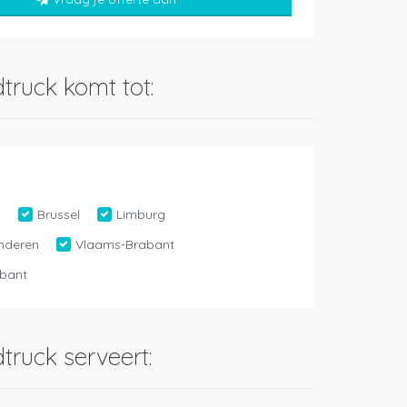
truck komt tot:
n
Brussel
Limburg
nderen
Vlaams-Brabant
bant
truck serveert: