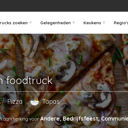
▾
▾
▾
rucks zoeken
Gelegenheden
Keukens
Regio'
an foodtruck
Pizza
Tapas
Andere, Bedrijfsfeest, Communie
n aanmerking voor