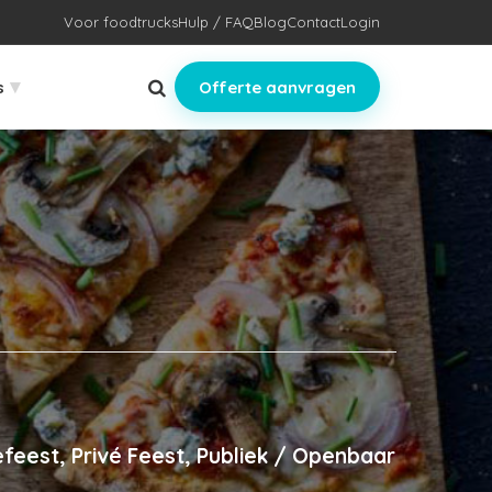
Voor foodtrucks
Hulp / FAQ
Blog
Contact
Login
▾
s
Offerte aanvragen
feest, Privé Feest, Publiek / Openbaar