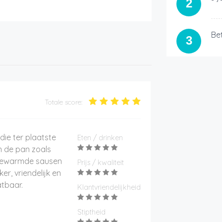
2
Be
3
Totale score:
 die ter plaatste
Eten / drinken
in de pan zoals
pgewarmde sausen
Prijs / kwaliteit
ker, vriendelijk en
atbaar.
Klantvriendelijkheid
Stiptheid