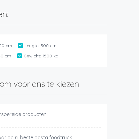
en:
00 cm
Lengte:
500 cm
40 cm
Gewicht:
1500 kg
om voor ons te kiezen
rsbereide producten
jaar op rij beste pasta foodtruck