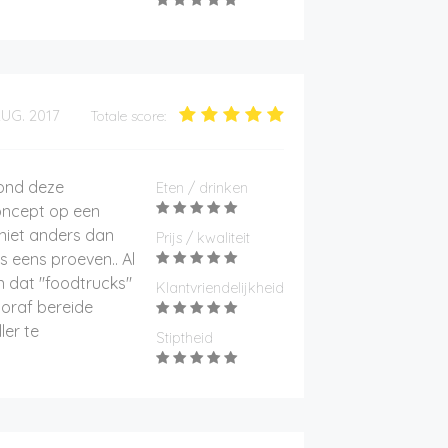
UG. 2017
Totale score:
ond deze
Eten / drinken
oncept op een
k niet anders dan
Prijs / kwaliteit
s eens proeven.. Al
n dat "foodtrucks"
Klantvriendelijkheid
ooraf bereide
ler te
Stiptheid