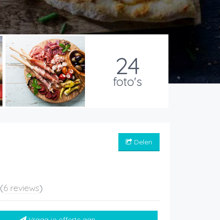
24
foto's
Delen
5
(
6 reviews
)
Vraag je offerte aan