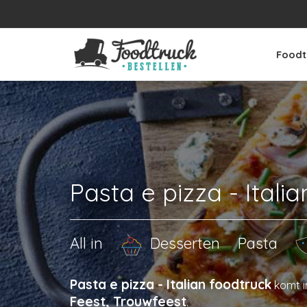
Foodt
Pasta e pizza - Itali
All in
Desserten
Pasta
Pasta e pizza - Italian foodtruck
komt i
Feest, Trouwfeest
.