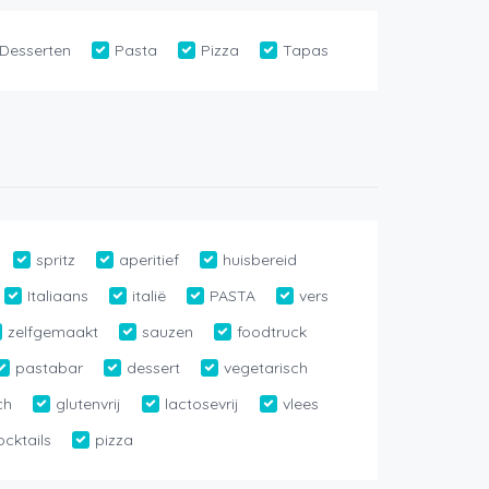
Desserten
Pasta
Pizza
Tapas
spritz
aperitief
huisbereid
Italiaans
italië
PASTA
vers
zelfgemaakt
sauzen
foodtruck
pastabar
dessert
vegetarisch
ch
glutenvrij
lactosevrij
vlees
ocktails
pizza