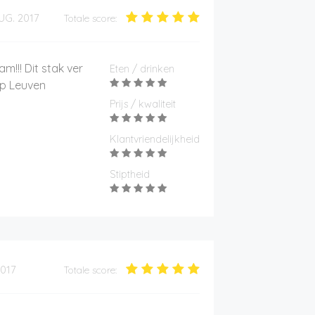
UG. 2017
Totale score:
m!!! Dit stak ver
Eten / drinken
op Leuven
Prijs / kwaliteit
Klantvriendelijkheid
Stiptheid
2017
Totale score: