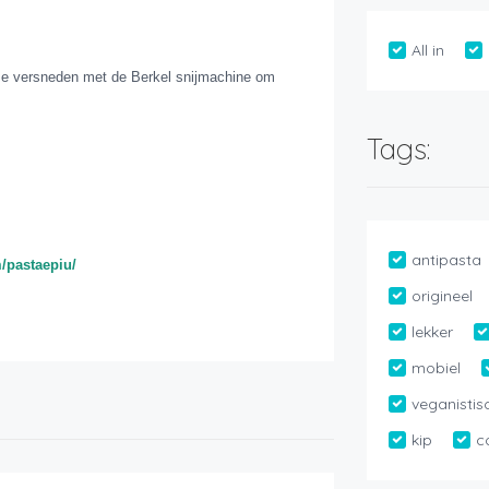
All in
atse versneden met de Berkel snijmachine om
Tags:
antipasta
/pastaepiu/
origineel
lekker
mobiel
veganistis
kip
c