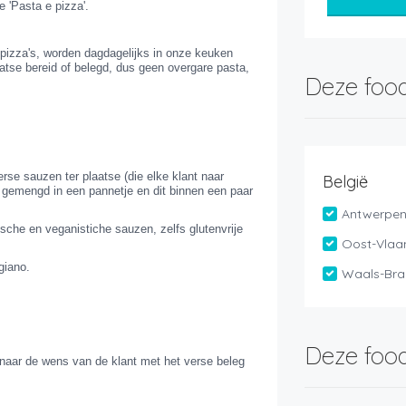
e 'Pasta e pizza'.
 pizza's, worden dagdagelijks in onze keuken
aatse bereid of belegd, dus geen overgare pasta,
Deze food
rse sauzen ter plaatse (die elke klant naar
België
, gemengd in een pannetje en dit binnen een paar
Antwerpe
sche en veganistiche sauzen, zelfs glutenvrije
Oost-Vlaa
giano.
Waals-Bra
Deze food
 naar de wens van de klant met het verse beleg