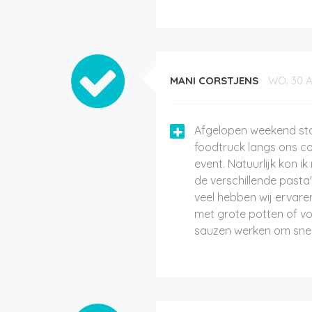
MANI CORSTJENS
WO. 30 A
Afgelopen weekend st
foodtruck langs ons c
event. Natuurlijk kon i
de verschillende pasta'
veel hebben wij ervare
met grote potten of v
sauzen werken om snel