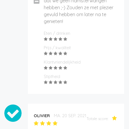
dat we geen hamsterwangen
hebben ;-) Zouden ze met plezier
gevuld hebben om later na te
genieten!
Eten / drinken
Prijs / kwaliteit
Klantvriendelijkheid
Stiptheid
OLIVIER
MA. 20 SEP. 2021
Totale score: