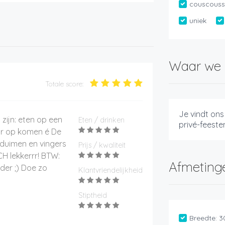
couscouss
uniek
Waar we 
Totale score:
Je vindt ons
zijn: eten op een
Eten / drinken
privé-feesten
aar op komen é De
 duimen en vingers
Prijs / kwaliteit
ECH lekkerrr! BTW:
Afmeting
der ;) Doe zo
Klantvriendelijkheid
Stiptheid
Breedte:
3