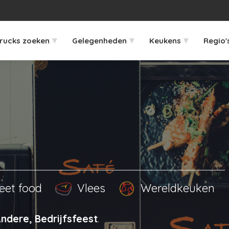
▾
▾
▾
rucks zoeken
Gelegenheden
Keukens
Regio'
eet food
Vlees
Wereldkeuken
ndere, Bedrijfsfeest
.