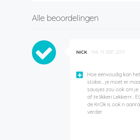
Alle beoordelingen
NICK
MA. 11 SEP. 2017
Hoe eenvoudig kan het 
stokie... je moet er m
sausjes zou ook om je
af te likken Lekkerrr... 
de KrOk is ook n aanra
verder