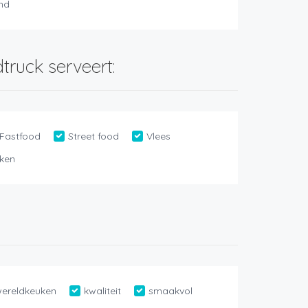
and
truck serveert:
Fastfood
Street food
Vlees
ken
ereldkeuken
kwaliteit
smaakvol