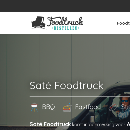
Foodt
Saté Foodtruck
BBQ
Fastfood
Str
Saté Foodtruck
A
komt in aanmerking voor