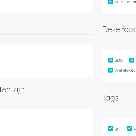
Zuid-Holl
Deze food
BBQ
Wereldkeu
ten zijn
Tags:
grill
w