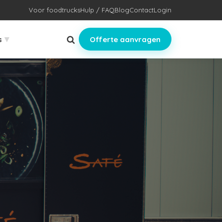
Voor foodtrucks
Hulp / FAQ
Blog
Contact
Login
▾
s
Offerte aanvragen