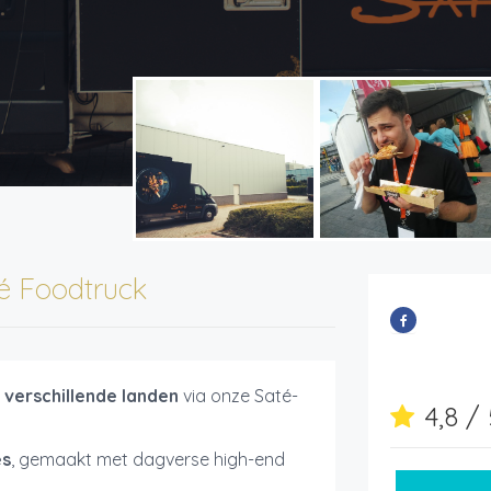
é Foodtruck
 verschillende landen
via onze Saté-
4,8 /
és
, gemaakt met dagverse high-end