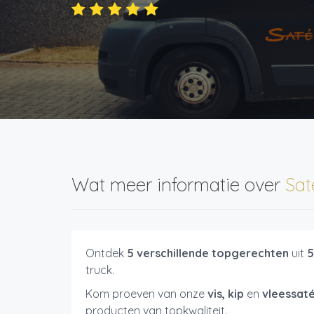
Wat meer informatie over
Sat
Ontdek
5 verschillende topgerechten
uit
5
truck.
Kom proeven van onze
vis, kip
en
vleessat
producten van topkwaliteit.