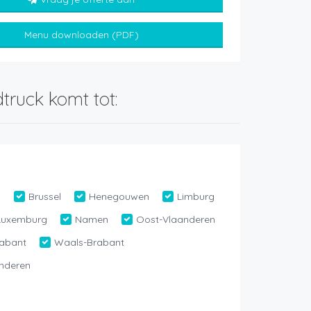
Menu downloaden (PDF)
truck komt tot:
n
Brussel
Henegouwen
Limburg
Luxemburg
Namen
Oost-Vlaanderen
abant
Waals-Brabant
nderen