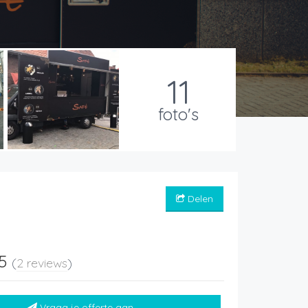
11
foto's
Delen
 5
(
2 reviews
)
Vraag je offerte aan