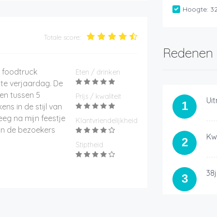
Hoogte:
3
Totale score:
Redenen 
E foodtruck
Eten / drinken
te verjaardag. De
en tussen 5
Prijs / kwaliteit
Ui
1
ens in de stijl van
eeg na mijn feestje
Klantvriendelijkheid
an de bezoekers
Kwa
2
Stiptheid
38
3