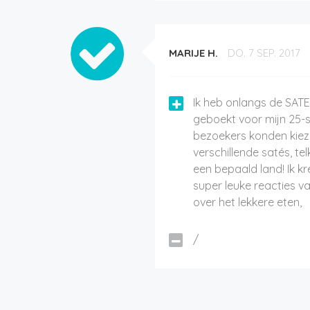
MARIJE H.
DO. 7 SEP. 2017
Ik heb onlangs de SAT
geboekt voor mijn 25-s
bezoekers konden kiez
verschillende satés, telk
een bepaald land! Ik kr
super leuke reacties v
over het lekkere eten,
/