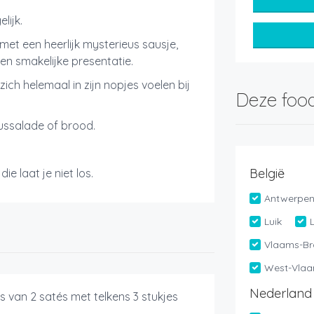
lijk.
 met een heerlijk mysterieus sausje,
en smakelijke presentatie.
zich helemaal in zijn nopjes voelen bij
Deze food
ussalade of brood.
België
die laat je niet los.
Antwerpe
Luik
Vlaams-Br
West-Vlaa
Nederland
s van 2 satés met telkens 3 stukjes