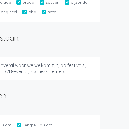
alade
brood
sauzen
bijzonder
origineel
bbq
sate
staan:
 overal waar we welkom zijn; op festivals,
, B2B-events, Business centers, ...
en:
00 cm
Lengte:
700 cm