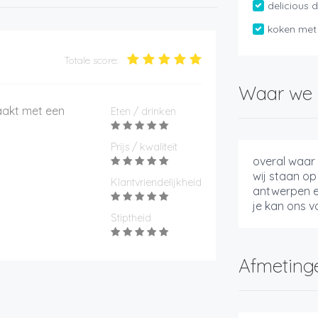
delicious 
koken met
Totale score:
Waar we 
aakt met een
Eten / drinken
Prijs / kwaliteit
overal waar 
wij staan op 
Klantvriendelijkheid
antwerpen e
je kan ons v
Stiptheid
Afmeting