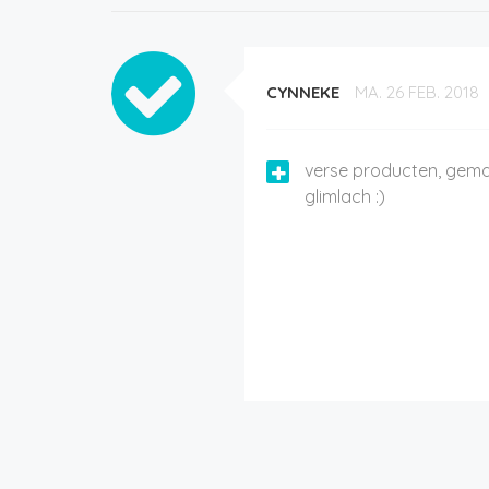
CYNNEKE
MA. 26 FEB. 2018
verse producten, gem
glimlach :)