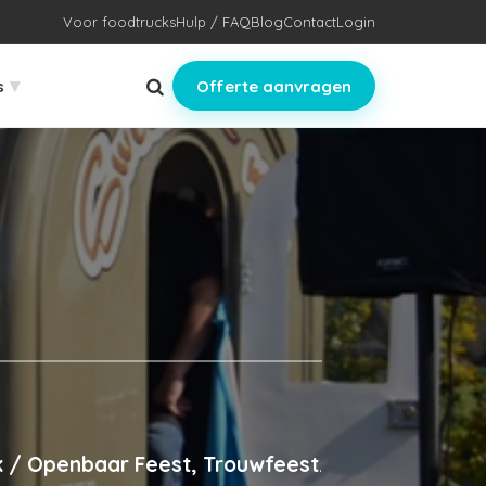
Voor foodtrucks
Hulp / FAQ
Blog
Contact
Login
▾
s
Offerte aanvragen
ek / Openbaar Feest, Trouwfeest
.