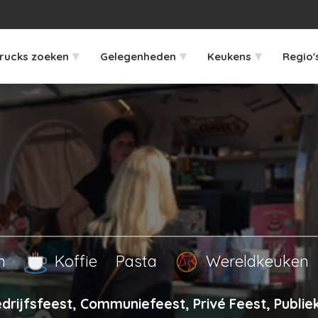
▾
▾
▾
rucks zoeken
Gelegenheden
Keukens
Regio'
en
Koffie
Pasta
Wereldkeuken
drijfsfeest, Communiefeest, Privé Feest, Publi