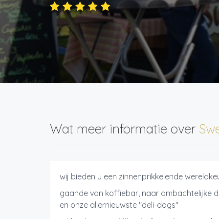
Wat meer informatie over
Sw
wij bieden u een zinnenprikkelende wereldk
gaande van koffiebar, naar ambachtelijke d
en onze allernieuwste "deli-dogs"