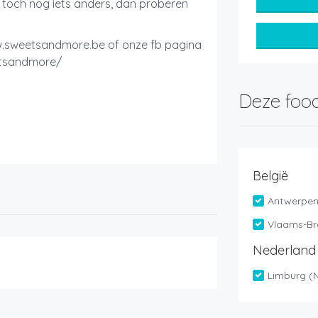
u toch nog iets anders, dan proberen
w.sweetsandmore.be of onze fb pagina
etsandmore/
Deze food
België
Antwerpe
Vlaams-Br
Nederland
Limburg (