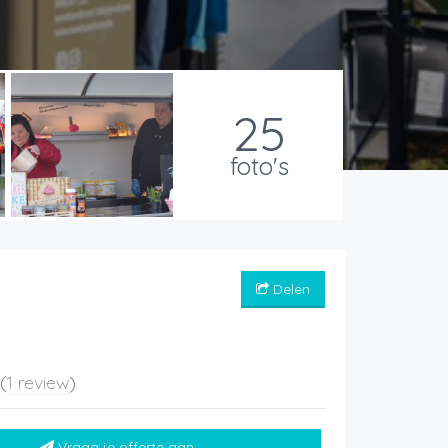
25
foto's
Delen
5
(
1 review
)
Vraag je offerte aan