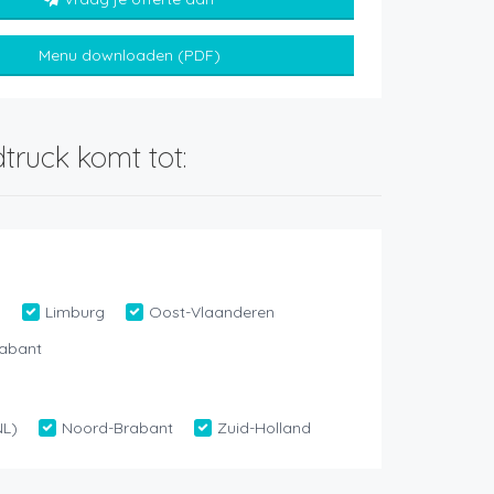
Menu downloaden (PDF)
truck komt tot:
n
Limburg
Oost-Vlaanderen
abant
NL)
Noord-Brabant
Zuid-Holland