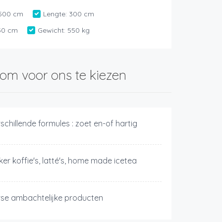
500 cm
Lengte:
300 cm
50 cm
Gewicht:
550 kg
om voor ons te kiezen
schillende formules : zoet en-of hartig
ker koffie's, latté's, home made icetea
rse ambachtelijke producten