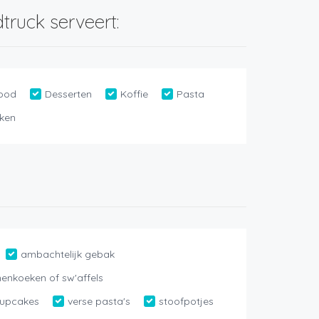
truck serveert:
ood
Desserten
Koffie
Pasta
ken
ambachtelijk gebak
enkoeken of sw'affels
cupcakes
verse pasta's
stoofpotjes