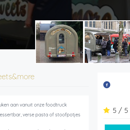
eets&more
euken aan vanuit onze foodtruck
5 / 
essertbar, verse pasta of stoofpotjes