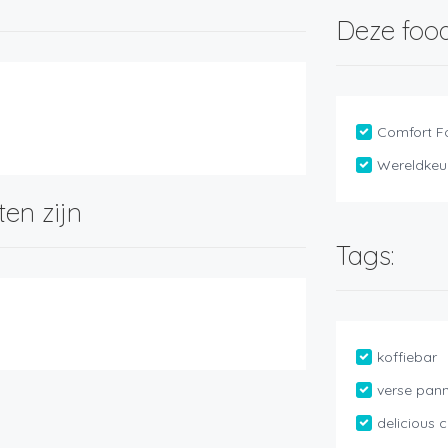
Deze food
Comfort F
Wereldkeu
ten zijn
Tags:
koffiebar
verse pann
delicious 