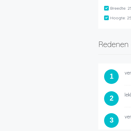
Breedte:
2
Hoogte:
2
Redenen 
ver
1
lek
2
ve
3