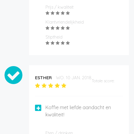
Prijs / kwaliteit
Klantvriendelijkheid
Stiptheid
ESTHER
WO. 10 JAN. 2018
Totale score:
Koffie met liefde aandacht en
kwaliteit!
Eten / drinken