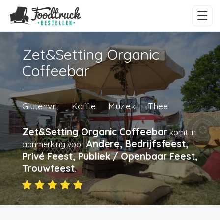
Zet&Setting Organic
Coffeebar
Glutenvrij
Koffie
Muziek
Thee
Zet&Setting Organic Coffeebar
komt in
Andere, Bedrijfsfeest,
aanmerking voor
Privé Feest, Publiek / Openbaar Feest,
Trouwfeest
.