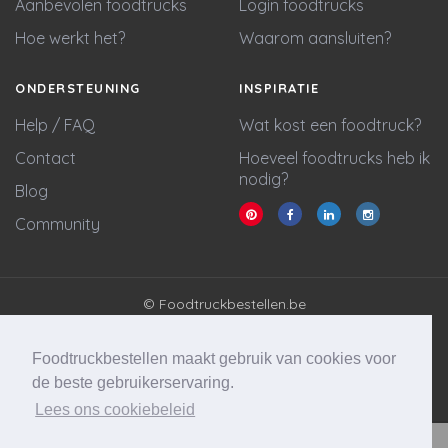
Aanbevolen foodtrucks
Login foodtrucks
Hoe werkt het?
Waarom aansluiten?
ONDERSTEUNING
INSPIRATIE
Help / FAQ
Wat kost een foodtruck?
Contact
Hoeveel foodtrucks heb ik
nodig?
Blog
Community
© Foodtruckbestellen.be
Algemene voorwaarden
Privacy policy
Foodtruckbestellen maakt gebruik van cookies voor
Cookie statement
de beste gebruikerservaring.
Lees ons cookiebeleid
Website & marketing door
Wycked Media
Vraag stellen