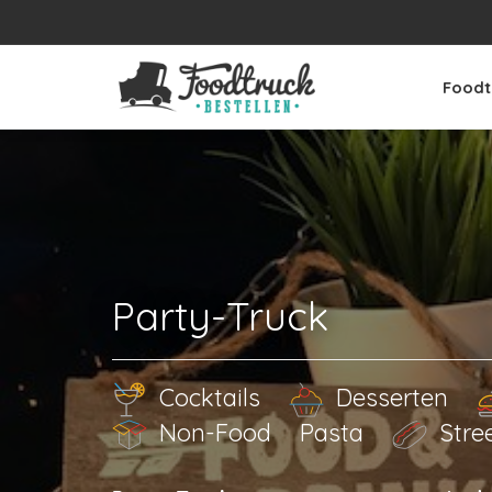
Foodt
Party-Truck
Cocktails
Desserten
Non-Food
Pasta
Stre