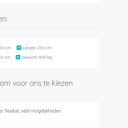
en:
00 cm
Lengte:
230 cm
30 cm
Gewicht:
600 kg
om voor ons te kiezen
r flexibel, véél mogelijkheden