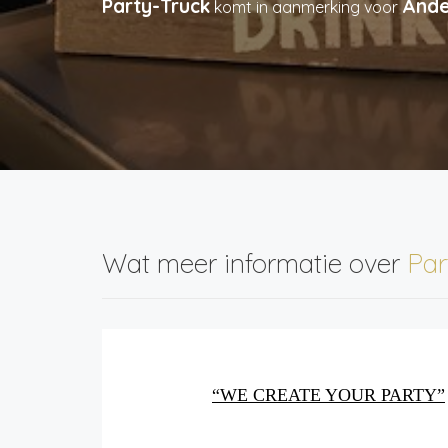
Party-Truck
Ande
komt in aanmerking voor
Wat meer informatie over
Par
“
WE
CREATE YOUR PARTY”