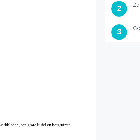
Zo
2
Oo
3
 werkbladen, een grote luifel en bergruimte