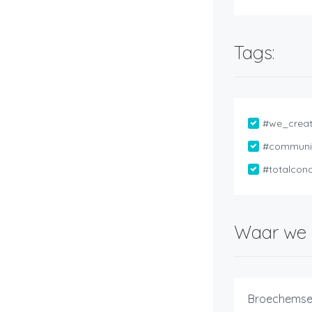
Tags:
uwfeesten
#we_creat
#communi
ie & lentefeest
#totalcon
Waar we 
ies & openingen
Broechemses