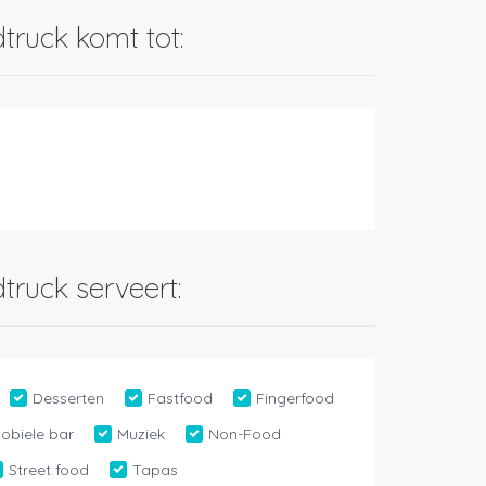
truck komt tot:
n
truck serveert:
Desserten
Fastfood
Fingerfood
obiele bar
Muziek
Non-Food
Street food
Tapas