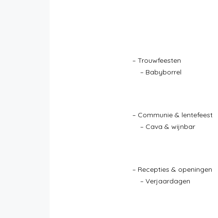
– Tro
– Babyborrel
– Commun
– Cava & wijnbar
– Recept
– Verjaardagen