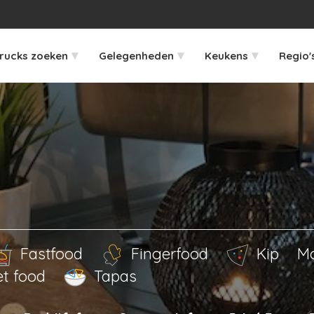
▾
▾
▾
rucks zoeken
Gelegenheden
Keukens
Regio'
Fastfood
Fingerfood
Kip
Mo
et food
Tapas