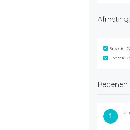
oolfeesten
Afmeting
Breedte:
2
Hoogte:
2
Redenen 
Zee
1