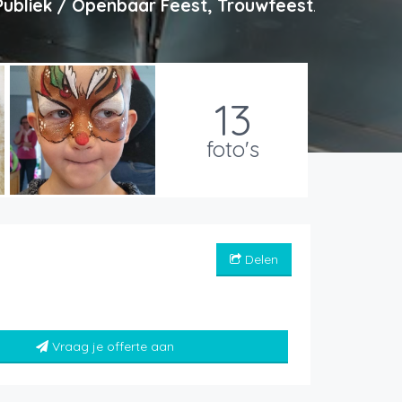
 Publiek / Openbaar Feest, Trouwfeest
.
13
foto's
Delen
Vraag je offerte aan