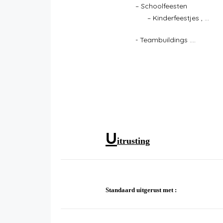
– Sch
– Kinderfeestjes , …
- Teambuildings ....
U
itrusting
Standaard uitgerust met :