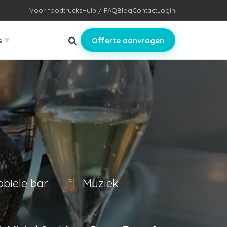
Voor foodtrucks
Hulp / FAQ
Blog
Contact
Login
▾
s
Offerte aanvragen
biele bar
Muziek