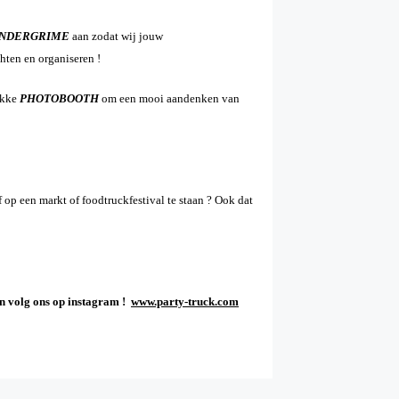
INDERGRIME
aan zodat wij jouw
hten en organiseren !
ekke
PHOTOBOOTH
om een mooi aandenken van
 op een markt of foodtruckfestival te staan ?
Ook dat
en volg ons op instagram !
www.party-truck.com