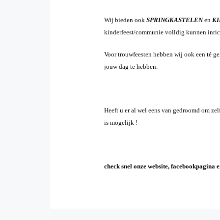
Wij bieden ook
SPRINGKASTELEN
en
K
kinderfeest/communie volldig kunnen inric
Voor trouwfeesten hebben wij ook een té g
jouw dag te hebben.
Heeft u er al wel eens van gedroomd om zelf
is mogelijk !
check snel onze website, facebookpagina 