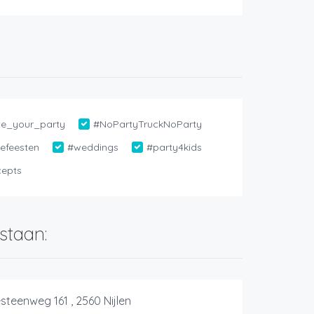
e_your_party
#NoPartyTruckNoParty
efeesten
#weddings
#party4kids
cepts
staan:
teenweg 161 , 2560 Nijlen