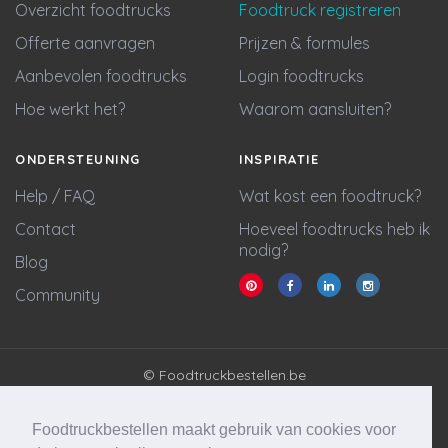
Overzicht foodtrucks
Foodtruck registreren
Offerte aanvragen
Prijzen & formules
Aanbevolen foodtrucks
Login foodtrucks
Hoe werkt het?
Waarom aansluiten?
ONDERSTEUNING
INSPIRATIE
Help / FAQ
Wat kost een foodtruck?
Contact
Hoeveel foodtrucks heb ik
nodig?
Blog
Community
© Foodtruckbestellen.be
Algemene voorwaarden
Privacy policy
Foodtruckbestellen maakt gebruik van cookies voor
Cookie statement