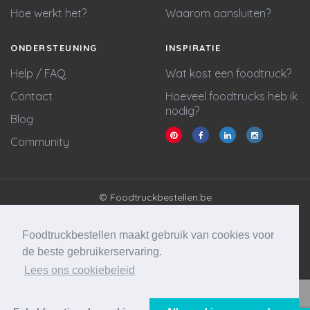
Hoe werkt het?
Waarom aansluiten?
ONDERSTEUNING
INSPIRATIE
Help / FAQ
Wat kost een foodtruck?
Contact
Hoeveel foodtrucks heb ik
nodig?
Blog
Community
© Foodtruckbestellen.be
Algemene voorwaarden
Privacy policy
Foodtruckbestellen maakt gebruik van cookies voor
Cookie statement
de beste gebruikerservaring.
Lees ons cookiebeleid
Website & marketing door
Wycked Media
Vraag stellen