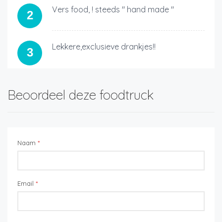
Vers food, ! steeds " hand made "
2
Lekkere,exclusieve drankjes!!
3
Beoordeel deze foodtruck
Naam
*
Email
*