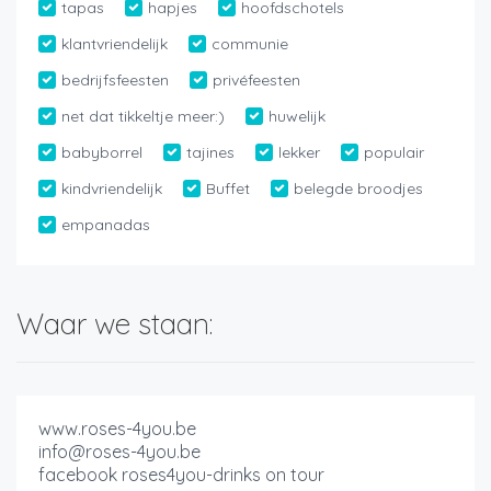
tapas
hapjes
hoofdschotels
klantvriendelijk
communie
bedrijfsfeesten
privéfeesten
net dat tikkeltje meer:)
huwelijk
babyborrel
tajines
lekker
populair
kindvriendelijk
Buffet
belegde broodjes
empanadas
Waar we staan:
www.roses-4you.be
info@roses-4you.be
facebook roses4you-drinks on tour