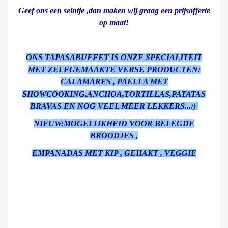
Geef ons een seintje ,dan maken wij graag een prijsofferte
op maat!
ONS TAPASABUFFET IS ONZE SPECIALITEIT
MET ZELFGEMAAKTE VERSE PRODUCTEN:
CALAMARES , PAELLA MET
SHOWCOOKING,ANCHOA,TORTILLAS,PATATAS
BRAVAS EN NOG VEEL MEER LEKKERS...:)
NIEUW:MOGELIJKHEID VOOR BELEGDE
BROODJES ,
EMPANADAS MET KIP , GEHAKT , VEGGIE