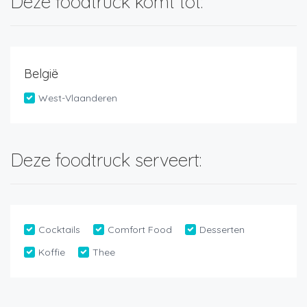
Deze foodtruck komt tot:
België
West-Vlaanderen
Deze foodtruck serveert:
Cocktails
Comfort Food
Desserten
Koffie
Thee