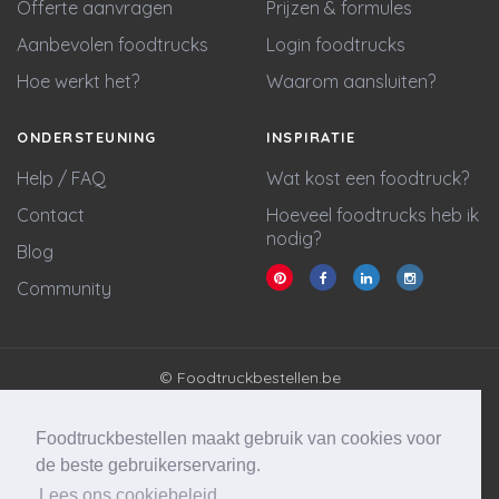
Offerte aanvragen
Prijzen & formules
Aanbevolen foodtrucks
Login foodtrucks
Hoe werkt het?
Waarom aansluiten?
ONDERSTEUNING
INSPIRATIE
Help / FAQ
Wat kost een foodtruck?
Contact
Hoeveel foodtrucks heb ik
nodig?
Blog
Community
© Foodtruckbestellen.be
Algemene voorwaarden
Privacy policy
Foodtruckbestellen maakt gebruik van cookies voor
Cookie statement
de beste gebruikerservaring.
Lees ons cookiebeleid