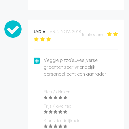
LYDIA
VR. 2 NOV. 2018
Totale score:
Veggie pizza’s...veel,verse
groenten,zeer vriendelijk
personeel..echt een aanrader
Eten / drinken
Prijs / kwaliteit
Klantvriendelijkheid