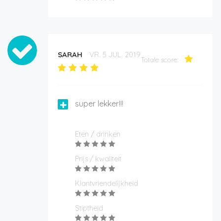
SARAH
VR. 5 JUL. 2019
Totale score:
super lekker!!!
Eten / drinken
Prijs / kwaliteit
Klantvriendelijkheid
Stiptheid