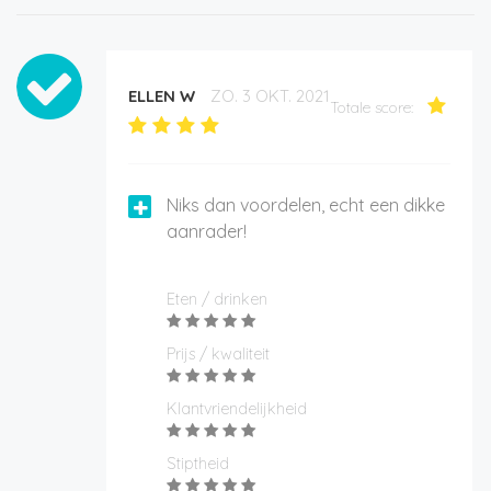
ELLEN W
ZO. 3 OKT. 2021
Totale score:
Niks dan voordelen, echt een dikke
aanrader!
Eten / drinken
Prijs / kwaliteit
Klantvriendelijkheid
Stiptheid