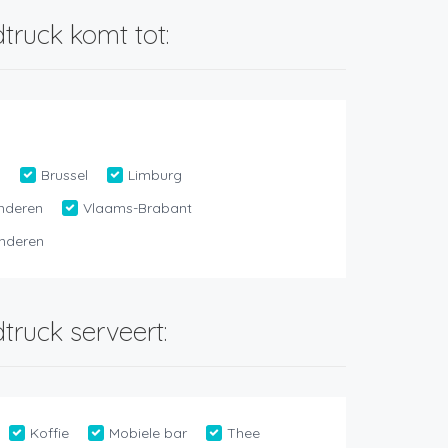
truck komt tot:
n
Brussel
Limburg
nderen
Vlaams-Brabant
nderen
truck serveert:
Koffie
Mobiele bar
Thee