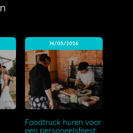
en
14/05/2026
e
Foodtruck huren voor
een personeelsfeest: