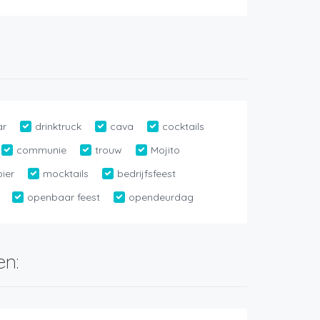
ar
drinktruck
cava
cocktails
communie
trouw
Mojito
bier
mocktails
bedrijfsfeest
openbaar feest
opendeurdag
en: