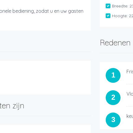
Breedte:
2
ionele bediening, zodat u en uw gasten
Hoogte:
2
Redenen 
Fr
1
Vlo
2
ten zijn
ke
3