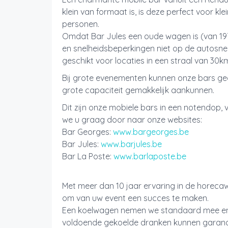
klein van formaat is, is deze perfect voor k
personen.
Omdat Bar Jules een oude wagen is (van 197
en snelheidsbeperkingen niet op de autosnel
geschikt voor locaties in een straal van 30
Bij grote evenementen kunnen onze bars g
grote capaciteit gemakkelijk aankunnen.
Dit zijn onze mobiele bars in een notendop, 
we u graag door naar onze websites:
Bar Georges:
www.bargeorges.be
Bar Jules:
www.barjules.be
Bar La Poste:
www.barlaposte.be
Met meer dan 10 jaar ervaring in de horecaw
om van uw event een succes te maken.
Een koelwagen nemen we standaard mee en i
voldoende gekoelde dranken kunnen garande