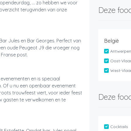
, opendeurdag, …. zo hebben we voor
Deze food
n overzicht terugvinden van onze
België
Bar Jules en Bar Georges. Perfect van
n een oude Peugeot J9 die vroeger nog
Antwerpe
 Franse post.
Oost-Vlaa
West-Vlaa
e evenementen en is speciaal
n. Of u nu een openbaar evenement
roots trouwfeest viert, voor ieder feest
Deze food
w gasten te verwelkomen en te
Cocktails
t Estafette. Omdat bar Jules nogal