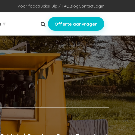
Voor foodtrucks
Hulp / FAQ
Blog
Contact
Login
▾
s
Offerte aanvragen