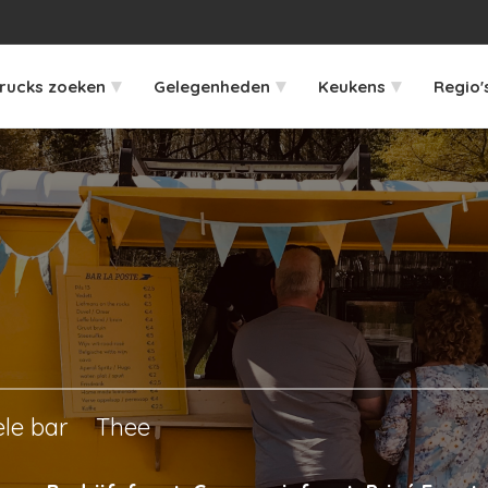
▾
▾
▾
rucks zoeken
Gelegenheden
Keukens
Regio'
ele bar
Thee