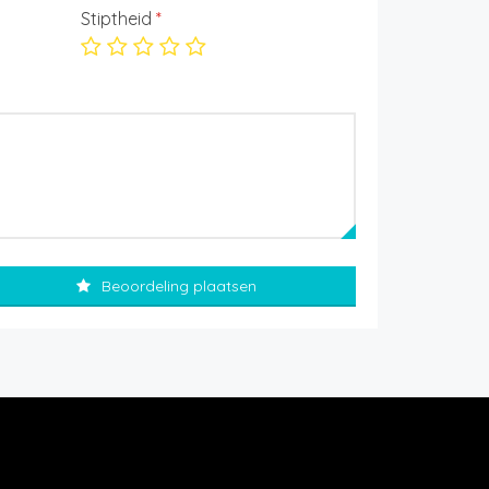
Stiptheid
*
Beoordeling plaatsen