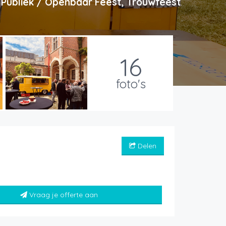
 Publiek / Openbaar Feest, Trouwfeest
.
16
foto's
Delen
Vraag je offerte aan