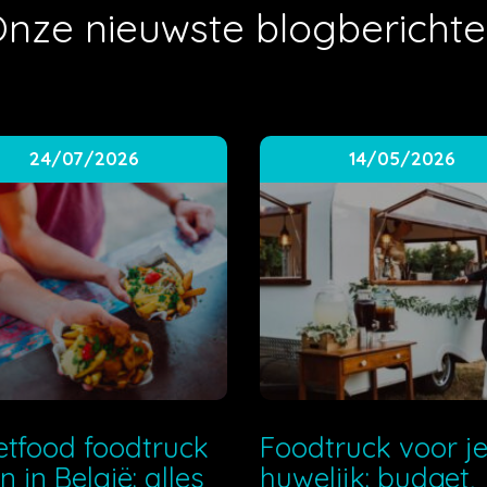
nze nieuwste blogbericht
24/07/2026
14/05/2026
etfood foodtruck
Foodtruck voor j
n in België: alles
huwelijk: budget,