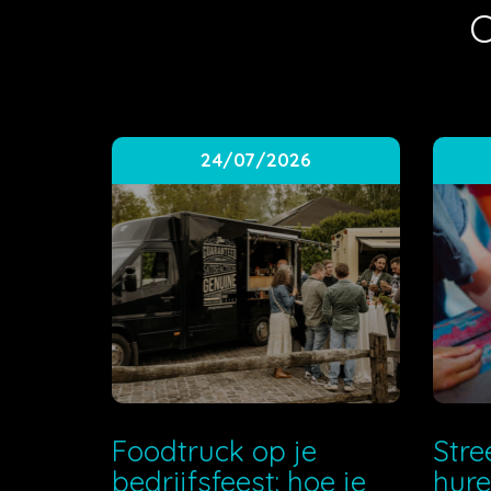
O
24/07/2026
Foodtruck op je
Stre
bedrijfsfeest: hoe je
hure