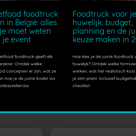
etfood foodtruck
Foodtruck voor j
n in België: alles
huwelijk: budget,
je moet weten
planning en de ju
 je event
keuze maken in 
etfood foodtruck geeft elk
Hoe kies je de juiste foodtruck 
arakter. Ontdek welke
huwelijk? Ontdek welke formule
od concepten er zijn, wat ze
werken, wat het realistisch kos
n hoe je de juiste boekt via
je slim plant. Inclusief budgetta
ckbestellen.be.
checklist.