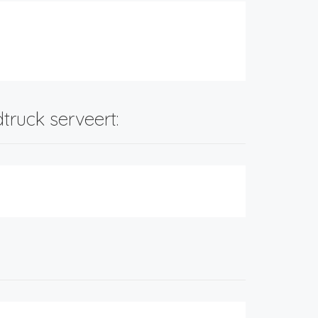
n
truck serveert: