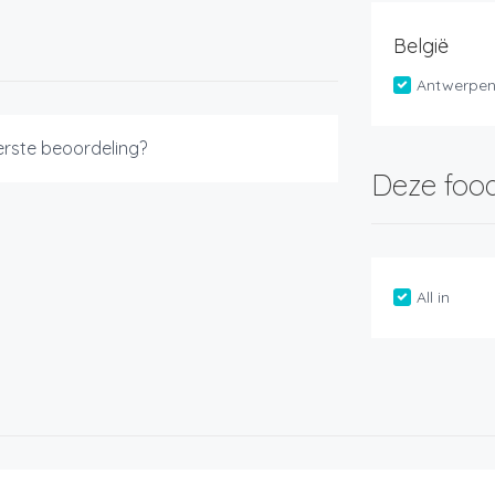
België
Antwerpe
eerste beoordeling?
Deze food
All in