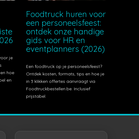
e
Foodtruck huren voor
een personeelsfeest:
iste
ontdek onze handige
2026
gids voor HR en
eventplanners (2026)
voor je
s
Een foodtruck op je personeelsfeest?
t en hoe
Ontdek kosten, formats, tips en hoe je
bel en
in 3 klikken offertes aanvraagt via
Foodtruckbestellen.be. Inclusief
prijstabel.