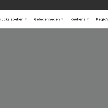
▾
▾
▾
rucks zoeken
Gelegenheden
Keukens
Regio'