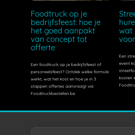
Foodtruck op je
Stre
bedrijfsfeest: hoe je
hure
het goed aanpakt
wat 
van concept tot
voor
offerte
Een stre
event k
Een foodtruck op je bedrijfsfeest of
streetfo
personeelsfeest? Ontdek welke formule
kosten e
werkt, wat het kost en hoe je in 3
Foodtru
stappen offertes aanvraagt via
Foodtruckbestellen.be.