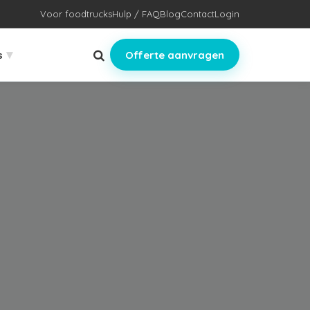
Voor foodtrucks
Hulp / FAQ
Blog
Contact
Login
▾
s
Offerte aanvragen