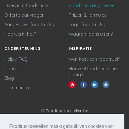
Overzicht foodtrucks
Foodtruck registreren
Offerte aanvragen
Prijzen & formules
Aanbevolen foodtrucks
Login foodtrucks
Hoe werkt het?
Waarom aansluiten?
ONDERSTEUNING
INSPIRATIE
Help / FAQ
Wat kost een foodtruck?
Contact
Hoeveel foodtrucks heb ik
nodig?
Blog
Community
© Foodtruckbestellen.be
Algemene voorwaarden
Privacy policy
Foodtruckbestellen maakt gebruik van cookies voor
Cookie statement