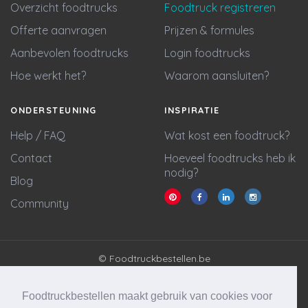
Overzicht foodtrucks
Foodtruck registreren
Offerte aanvragen
Prijzen & formules
Aanbevolen foodtrucks
Login foodtrucks
Hoe werkt het?
Waarom aansluiten?
ONDERSTEUNING
INSPIRATIE
Help / FAQ
Wat kost een foodtruck?
Contact
Hoeveel foodtrucks heb ik
nodig?
Blog
Community
© Foodtruckbestellen.be
Algemene voorwaarden
Privacy policy
Foodtruckbestellen maakt gebruik van cookies voor
Cookie statement