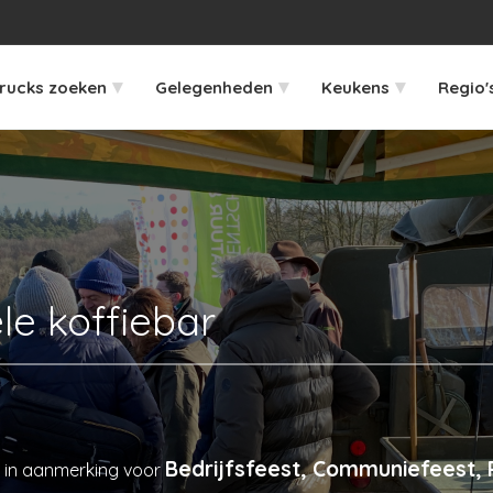
▾
▾
▾
rucks zoeken
Gelegenheden
Keukens
Regio'
le koffiebar
Bedrijfsfeest, Communiefeest, P
in aanmerking voor