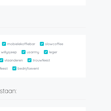
mobielekoffiebar
slowcoffee
willysjeep
usarmy
leger
vlaanderen
trouwfeest
feest
bedrijfsevent
staan: