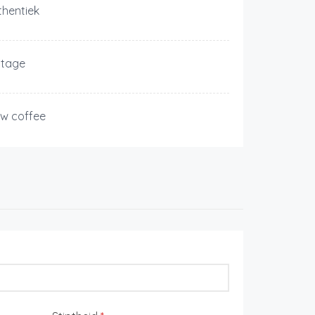
thentiek
ntage
ow coffee