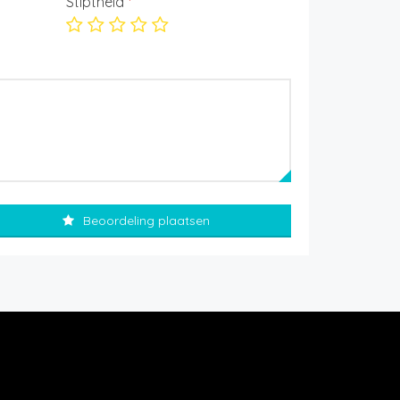
Stiptheid
*
Beoordeling plaatsen