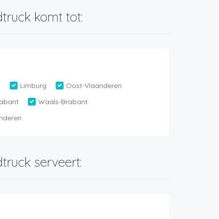
truck komt tot:
n
Limburg
Oost-Vlaanderen
abant
Waals-Brabant
nderen
truck serveert: