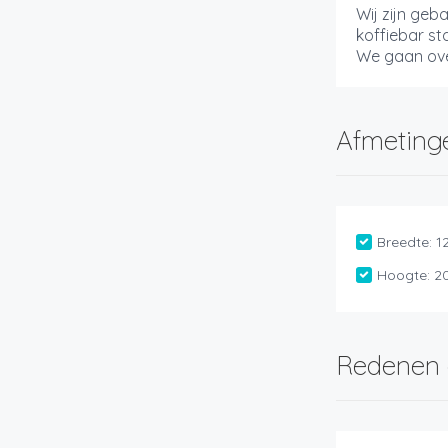
Wij zijn ge
koffiebar st
We gaan ove
Afmeting
Breedte:
1
Hoogte:
2
Redenen 