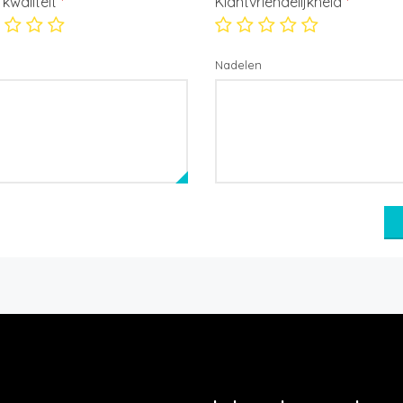
/ kwaliteit
*
Klantvriendelijkheid
*
Nadelen