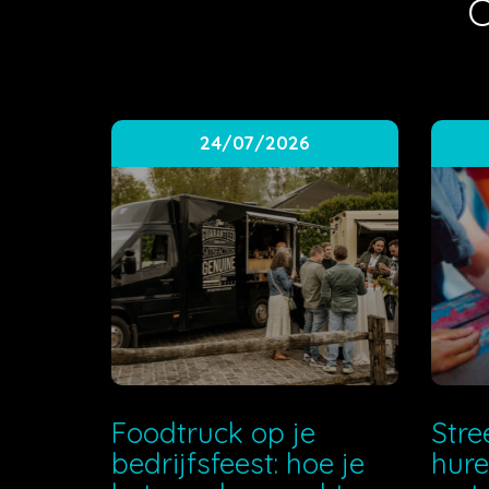
O
24/07/2026
Foodtruck op je
Stre
bedrijfsfeest: hoe je
hure