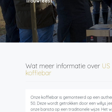
Trouwfeest
.
Wat meer informatie over
US 
koffiebar
Onze koffiebar is gemonteerd op een authe
50. Deze wordt getrokken door een willys je
onze barista op een traditionele wijze. He