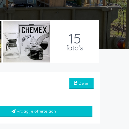
15
foto's
Delen
Vraag je offerte aan