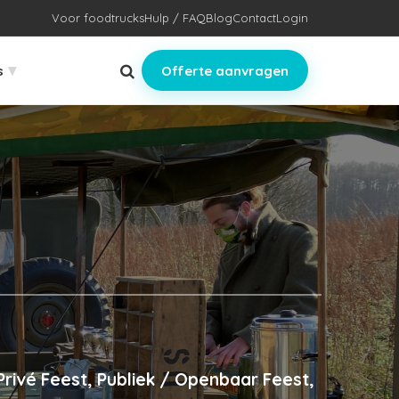
Voor foodtrucks
Hulp / FAQ
Blog
Contact
Login
▾
s
Offerte aanvragen
rivé Feest, Publiek / Openbaar Feest,