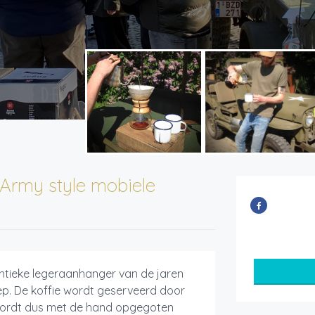
Army style mobiele
ntieke legeraanhanger van de jaren
ep. De koffie wordt geserveerd door
t wordt dus met de hand opgegoten