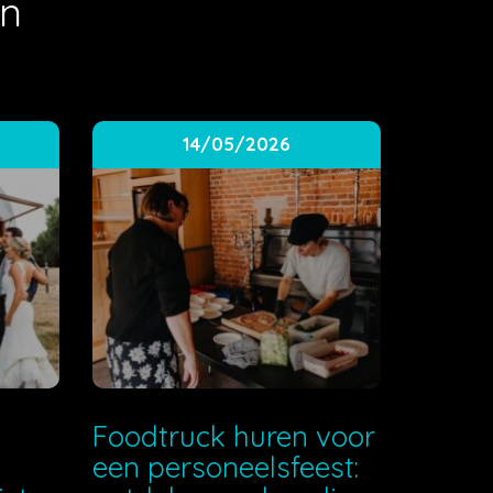
en
14/05/2026
e
Foodtruck huren voor
een personeelsfeest: