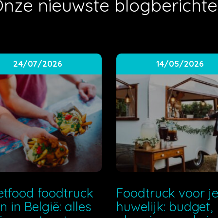
nze nieuwste blogbericht
24/07/2026
14/05/2026
etfood foodtruck
Foodtruck voor j
n in België: alles
huwelijk: budget,