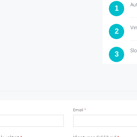
Au
1
Vi
2
Sl
3
Email
*