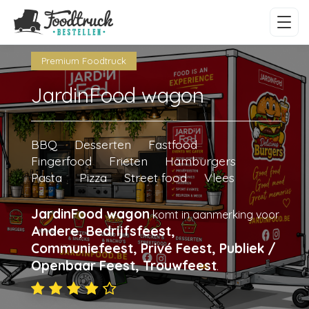
Premium Foodtruck
JardinFood wagon
BBQ
Desserten
Fastfood
Fingerfood
Frieten
Hamburgers
Pasta
Pizza
Street food
Vlees
JardinFood wagon
komt in aanmerking voor
Andere, Bedrijfsfeest,
Communiefeest, Privé Feest, Publiek /
Openbaar Feest, Trouwfeest
.