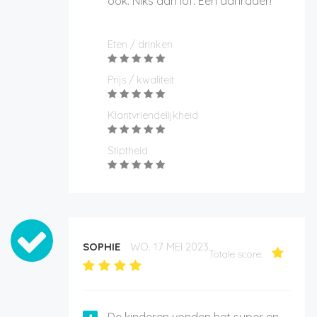
ook. Niks dan lof. Een aanrader!
Eten / drinken
Prijs / kwaliteit
Klantvriendelijkheid
Stiptheid
SOPHIE
WO. 17 MEI 2023
Totale score: