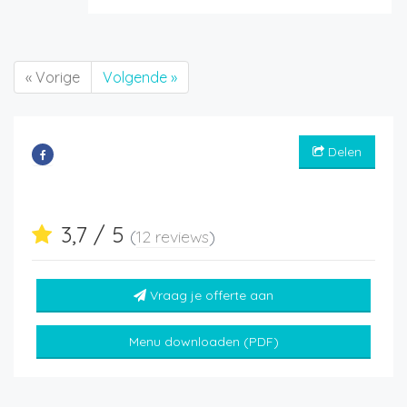
« Vorige
Volgende »
Delen
3,7 / 5
(
12 reviews
)
Vraag je offerte aan
Menu downloaden (PDF)