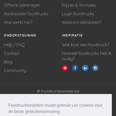
Offerte aanvragen
Prijzen & formules
Aanbevolen foodtrucks
Login foodtrucks
Hoe werkt het?
Waarom aansluiten?
ONDERSTEUNING
INSPIRATIE
Help / FAQ
Wat kost een foodtruck?
Contact
Hoeveel foodtrucks heb ik
nodig?
Blog
Community
© Foodtruckbestellen.be
Algemene voorwaarden
Privacy policy
Foodtruckbestellen maakt gebruik van cookies voor
Cookie statement
de beste gebruikerservaring.