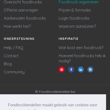
Overzicht foodtrucks
Foodtruck registreren
Offerte aanvragen
Prijzen & formules
Aanbevolen foodtrucks
Login foodtrucks
Hoe werkt het?
Waarom aansluiten?
ONDERSTEUNING
INSPIRATIE
Help / FAQ
Wat kost een foodtruck?
Contact
Hoeveel foodtrucks heb ik
nodig?
Blog
Community
© Foodtruckbestellen.be
Algemene voorwaarden
Privacy policy
Foodtruckbestellen maakt gebruik van cookies voor
Cookie statement