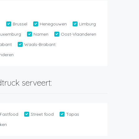
n
Brussel
Henegouwen
Limburg
Luxemburg
Namen
Oost-Vlaanderen
abant
Waals-Brabant
nderen
truck serveert:
Fastfood
Street food
Tapas
ken