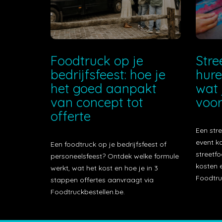
Foodtruck op je
Stre
bedrijfsfeest: hoe je
hure
het goed aanpakt
wat 
van concept tot
voor
offerte
Een stre
event k
Een foodtruck op je bedrijfsfeest of
streetfo
personeelsfeest? Ontdek welke formule
kosten e
werkt, wat het kost en hoe je in 3
Foodtru
stappen offertes aanvraagt via
Foodtruckbestellen.be.