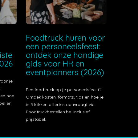
e
Foodtruck huren voor
een personeelsfeest:
iste
ontdek onze handige
2026
gids voor HR en
eventplanners (2026)
voor je
s
Een foodtruck op je personeelsfeest?
t en hoe
Ontdek kosten, formats, tips en hoe je
bel en
in 3 klikken offertes aanvraagt via
Foodtruckbestellen.be. Inclusief
prijstabel.