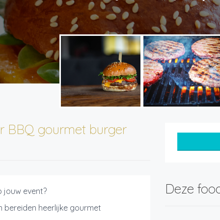
r BBQ gourmet burger
Deze food
p jouw event?
bereiden heerlijke gourmet