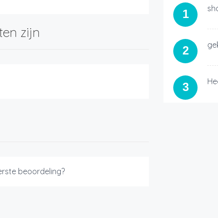
sh
1
ten zijn
ge
2
He
3
eerste beoordeling?