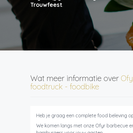
Trouwfeest
.
Wat meer informatie over
Ofy
foodtruck - foodbike
Heb je graag een complete food beleving o
We komen langs met onze Ofyr barbecue en 
hamburgers voor jouw gasten.