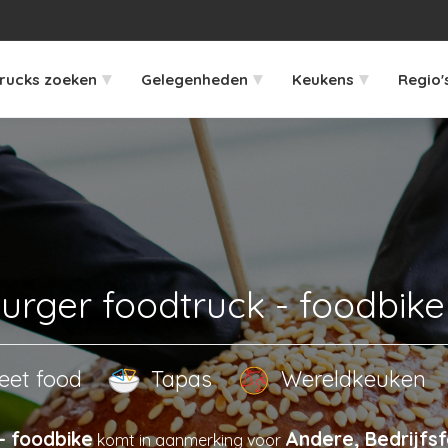
▾
▾
▾
rucks zoeken
Gelegenheden
Keukens
Regio'
rger foodtruck - foodbike
eet food
Tapas
Wereldkeuken
- foodbike
Andere, Bedrijfs
komt in aanmerking voor