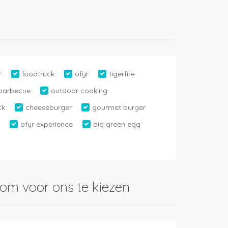
r
foodtruck
ofyr
tigerfire
barbecue
outdoor cooking
ck
cheeseburger
gourmet burger
e
ofyr experience
big green egg
om voor ons te kiezen