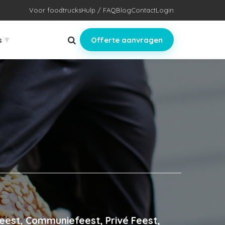
Voor foodtrucks
Hulp / FAQ
Blog
Contact
Login
▾
s
Offerte aanvragen
feest, Communiefeest, Privé Feest,