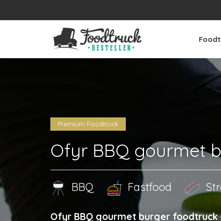
Foodt
Premium Foodtruck
Ofyr BBQ gourmet bu
BBQ
Fastfood
Str
Ofyr BBQ gourmet burger foodtruck 