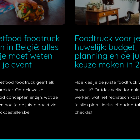
etfood foodtruck
Foodtruck voor j
n in België: alles
huwelijk: budget,
je moet weten
planning en de ju
 je event
keuze maken in 
etfood foodtruck geeft elk
Hoe kies je de juiste foodtruck 
arakter. Ontdek welke
huwelijk? Ontdek welke formule
od concepten er zijn, wat ze
werken, wat het realistisch kos
n hoe je de juiste boekt via
je slim plant. Inclusief budgetta
ckbestellen.be.
checklist.