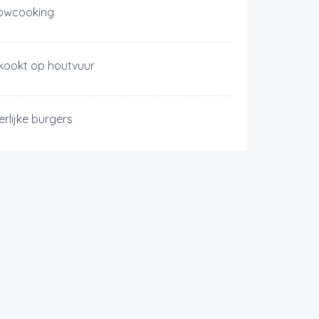
owcooking
kookt op houtvuur
erlijke burgers