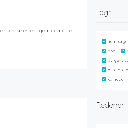
Tags:
en en consumenten - geen openbare
hamburge
bbq
burger tru
burgerbik
kamado
Redenen 