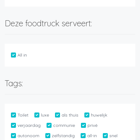
Deze foodtruck serveert:
All in
Tags:
Toilet
luxe
als thuis
huwelijk
verjaardag
communie
privé
autonoom
zelfstandig
all-in
snel